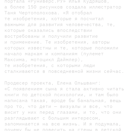
портала «Руниверс.РУ» Илья Кудряшов,
а более 150 рисунков создала иллюстратор
Таня Чертополохова. «Я отобрал
те изобретения, которые я посчитал
важными для развития человечества, те,
которые оказались впоследствии
востребованы и получили развитие
и применение. Те изобретения, авторы
которых известны и те, которые положили
начало маркам и компаниям (пулемет
Максима, мотоцикл Даймлер),
те изобретения, с которыми люди
сталкиваются в повседневной жизни сейчас.
Продюсер проекта, Елена Ольшванг:
«С появлением сына я стала активно читать
книги по детской психологии, и там было
написана такая, вроде бы банальная, вещь
про то, что дети — визуалы и все, что
висит у них перед глазами, и то, что они
разглядывают с большим интересом,
запоминается на всю жизнь. И я подумала,
почему бы не повесить на стены в детской