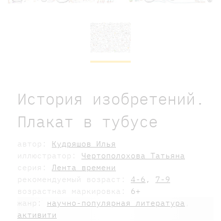
История изобретений.
Плакат в тубусе
автор:
Кудряшов Илья
иллюстратор:
Чертополохова Татьяна
серия:
Лента времени
рекомендуемый возраст:
4-6
,
7-9
возрастная маркировка:
6+
жанр:
научно-популярная литература
,
активити