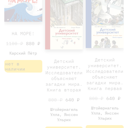
НА МОРЕ!
1100 ₽
880 ₽
Карский Пётр
Детский
Детский
нет в
университет.
университет.
наличии
Исследователи
Исследователи
объясняют
объясняют
загадки мира.
загадки мира.
Книга первая
Книга вторая
800 ₽
640 ₽
800 ₽
640 ₽
Штойернагель
Штойернагель
Улла, Янссен
Улла, Янссен
Ульрих
Ульрих