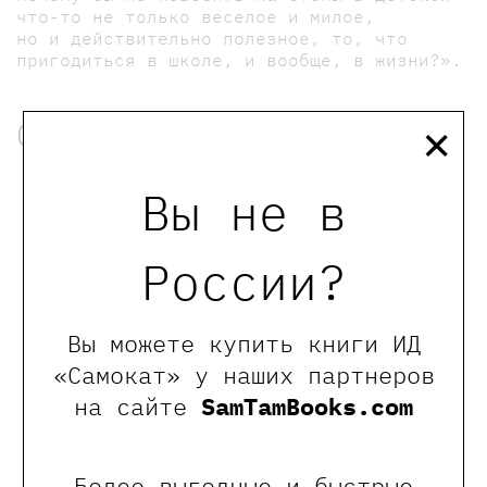
что-то не только веселое и милое,
но и действительно полезное, то, что
пригодиться в школе, и вообще, в жизни?».
×
Об авторах
Вы не в
Кудряшов Илья
России?
Илья Кудряшов — историк и сотрудник
гуманитарного портала runivers.ru.
Вы можете купить книги ИД
«Самокат» у наших партнеров
на сайте
SamTamBooks.com
Чертополохова Татьяна
Более выгодные и быстрые