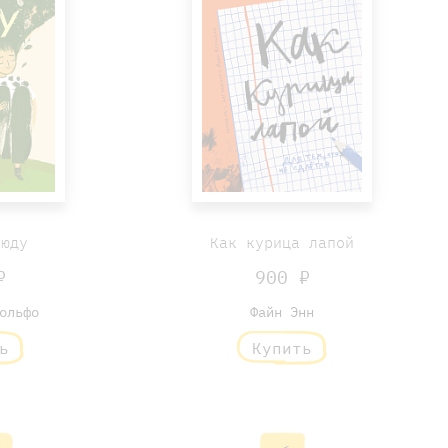
сюду
Как курица лапой
₽
900 ₽
ольфо
Файн Энн
ь
Купить