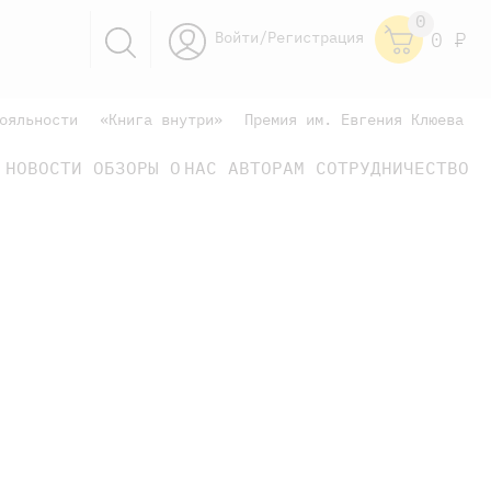
0
Войти/Регистрация
0
Р
ояльности
«Книга внутри»
Премия им. Евгения Клюева
НОВОСТИ
ОБЗОРЫ
О НАС
АВТОРАМ
СОТРУДНИЧЕСТВО
научно-популярные
не только книжки
книги
научно-популярные
не только книжки
книги