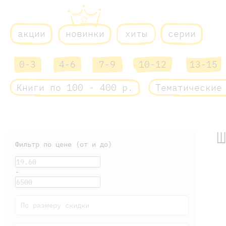
акции
новинки
хиты
серии
0-3
4-6
7-9
10-12
13-15
Книги по 100 - 400 р.
Тематические
Фильтр по цене (от и до)
-
По размеру скидки