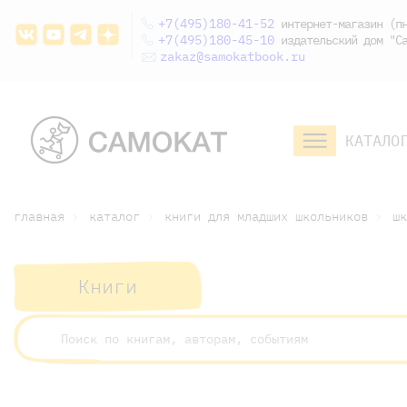
+7(495)180-41-52
интернет-магазин (пн
+7(495)180-45-10
издательский дом "Са
zakaz@samokatbook.ru
КАТАЛО
малышам и
младшим школьникам
дошкольникам
главная
каталог
книги для младших школьников
шк
Книги
малышам и
младшим школьникам
дошкольникам