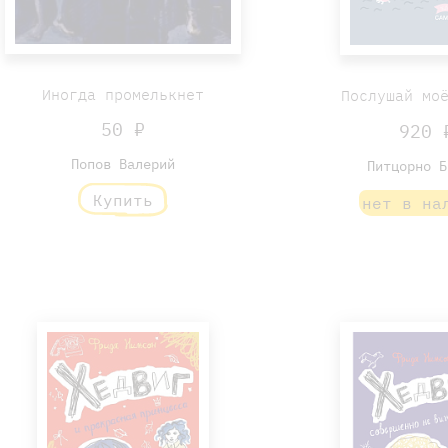
Иногда промелькнет
Послушай мо
50 ₽
920 
Попов Валерий
Питцорно Б
Купить
нет в на