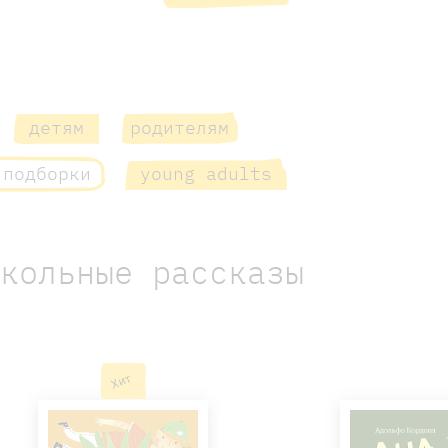
детям
родителям
 подборки
young adults
Школьные рассказы
Хит