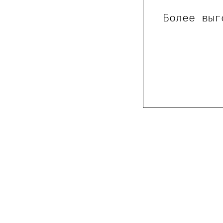
Более выг