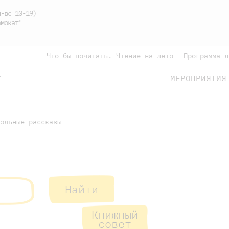
-вс 10-19)
мокат"
Что бы почитать. Чтение на лето
Программа л
МЕРОПРИЯТИЯ
Г
подросткам
родителям
ольные рассказы
Найти
подросткам
родителям
Книжный
совет