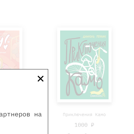
×
артнеров на
й дневник
Приключения Камо
 ₽
1000 ₽