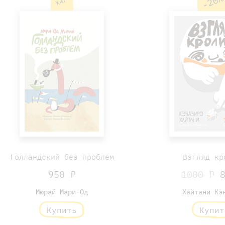
-20
Хит
Голландский без проблем
Взгляд кр
950 ₽
1000 ₽
8
Мюрай Мари-Од
Хайтани Кэ
Купить
Купит