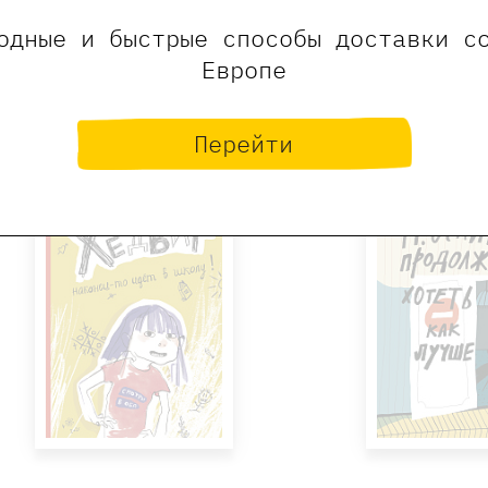
Линдо Эльвира
Нель Жюл
одные и быстрые способы доставки с
Купить
Купит
Европе
Перейти
-65%
-20