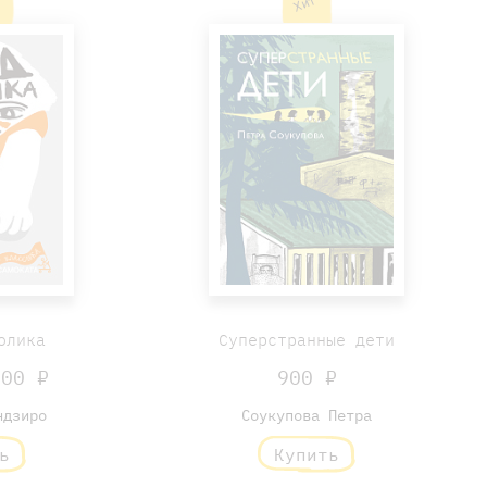
%
Хит
олика
Суперстранные дети
00 ₽
900 ₽
ндзиро
Соукупова Петра
ь
Купить