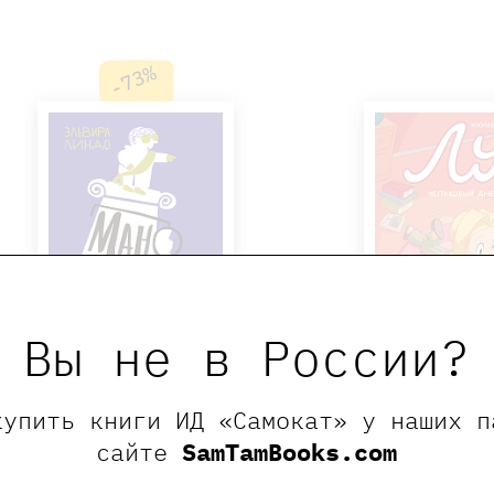
-73%
Вы не в России?
купить книги ИД «Самокат» у наших п
Манолито Очкарик
Лу! Чепуховы
сайте
SamTamBooks.com
1000 ₽
270 ₽
1200