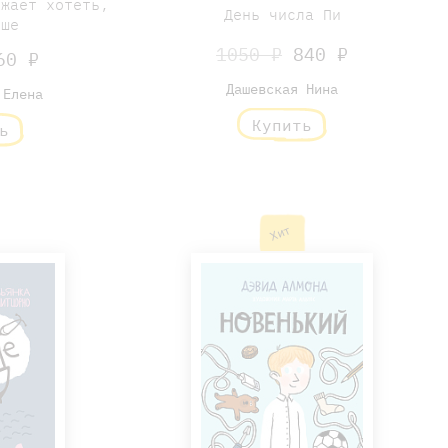
лжает хотеть,
День числа Пи
чше
1050 ₽
840 ₽
0 ₽
Дашевская Нина
 Елена
Купить
ь
Хит