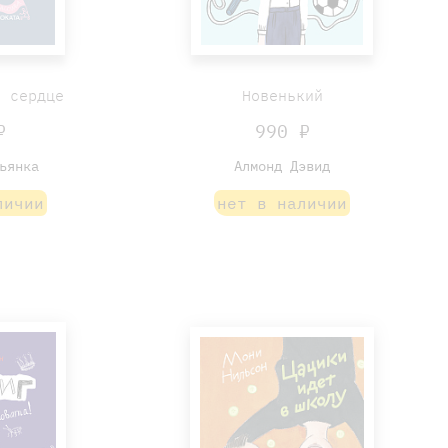
ё сердце
Новенький
₽
990 ₽
ьянка
Алмонд Дэвид
личии
нет в наличии