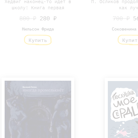
Хедвиг наконец-то идет в
П. Осликов продо
школу! Книга первая
как лу
800 ₽
280 ₽
700 ₽
56
Нильсон Фрида
Соковенина
Купить
Купит