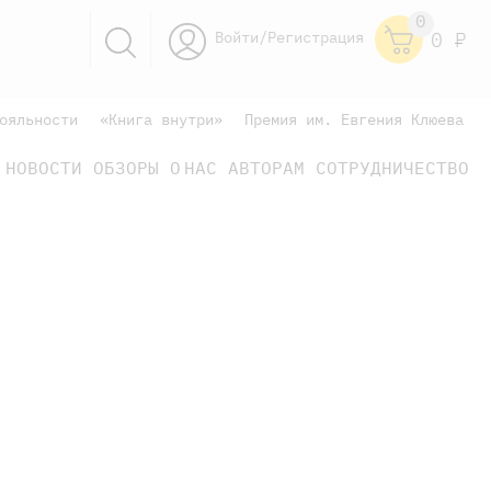
0
Войти/Регистрация
0
Р
ояльности
«Книга внутри»
Премия им. Евгения Клюева
НОВОСТИ
ОБЗОРЫ
О НАС
АВТОРАМ
СОТРУДНИЧЕСТВО
научно-популярные
не только книжки
книги
научно-популярные
не только книжки
книги