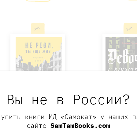
Хит
Хит
Вы не в России?
купить книги ИД «Самокат» у наших п
Не реви, ты ещё жив
Девочка с к
сайте
SamTamBooks.com
950 ₽
1050