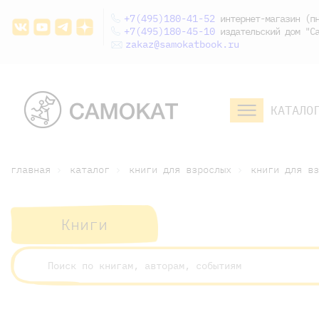
+7(495)180-41-52
интернет-магазин (пн
+7(495)180-45-10
издательский дом "Са
zakaz@samokatbook.ru
КАТАЛО
малышам и
младшим школьникам
дошкольникам
главная
каталог
книги для взрослых
книги для вз
Книги
малышам и
младшим школьникам
дошкольникам