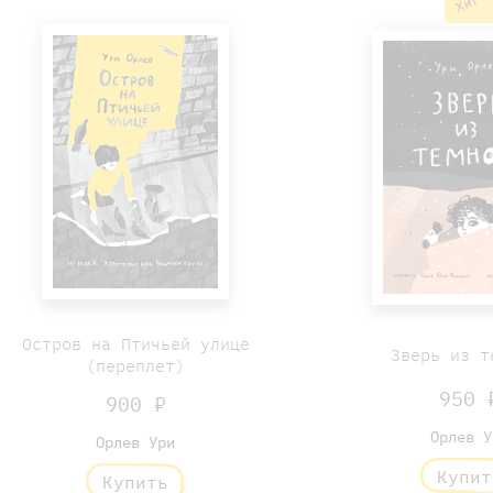
Хит
Остров на Птичьей улице
Зверь из т
(переплет)
950 
900 ₽
Орлев У
Орлев Ури
Купит
Купить