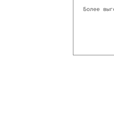
Более выг