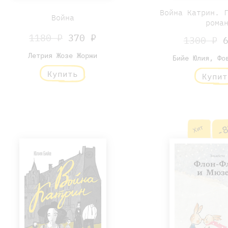
Война Катрин. 
Война
рома
1180 ₽
370 ₽
1300 ₽
6
Летрия Жозе Жоржи
Бийе Юлия, Фо
Купить
Купит
-8
Хит