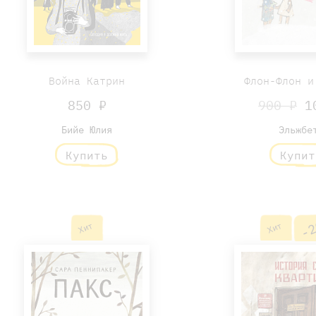
Война Катрин
Флон-Флон и
850 ₽
900 ₽
10
Бийе Юлия
Эльжбе
Купить
Купит
-2
Хит
Хит