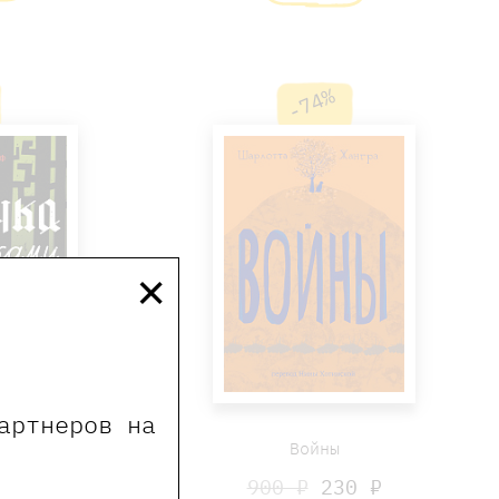
-74%
×
артнеров на
осичками
Войны
 ₽
900 ₽
230 ₽