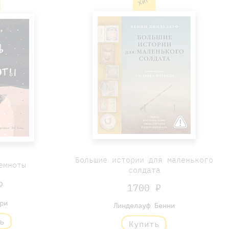
Хит
Большие истории для маленького
емноты
солдата
₽
1700 ₽
ри
Линделауф Бенни
ь
Купить