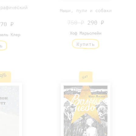
Графический
Мыши, пули и собаки
н
750 ₽
290 ₽
70 ₽
Хоф Марьолейн
вель Клер
Купить
ь
9%
Хит