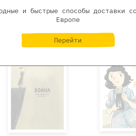
Бойе Кирстен
Гелдоф Ви
одные и быстрые способы доставки с
Европе
Купить
Купит
Перейти
-69%
-4
Хит