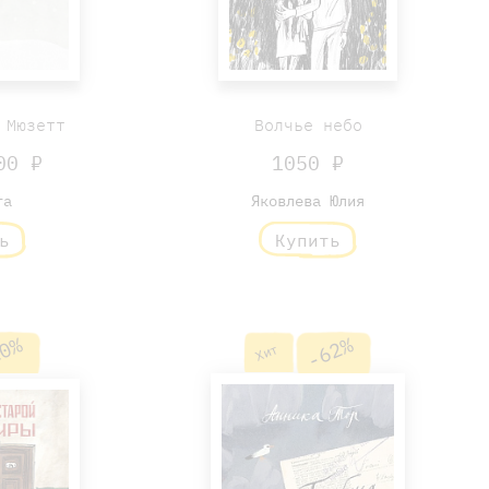
 Мюзетт
Волчье небо
0 ₽
1050 ₽
та
Яковлева Юлия
ь
Купить
0%
-62%
Хит