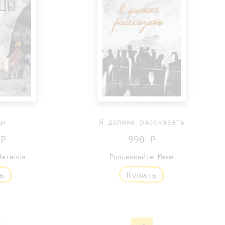
цы
Я должна рассказать
 ₽
990 ₽
Наталья
Рольникайте Маша
ь
Купить