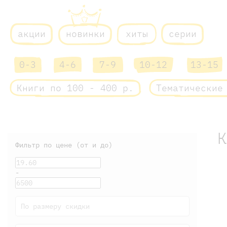
акции
новинки
хиты
серии
0-3
4-6
7-9
10-12
13-15
Книги по 100 - 400 р.
Тематические
Фильтр по цене (от и до)
-
По размеру скидки