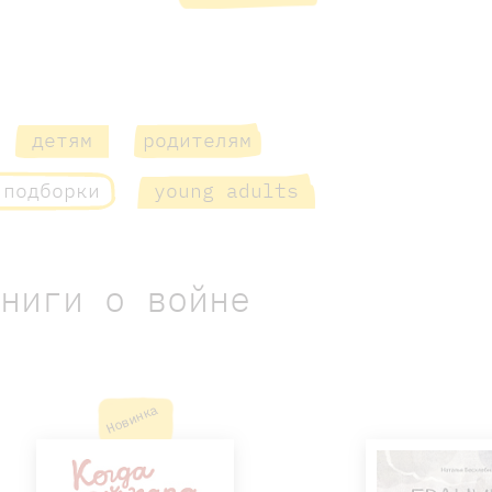
детям
родителям
 подборки
young adults
Книги о войне
Новинка