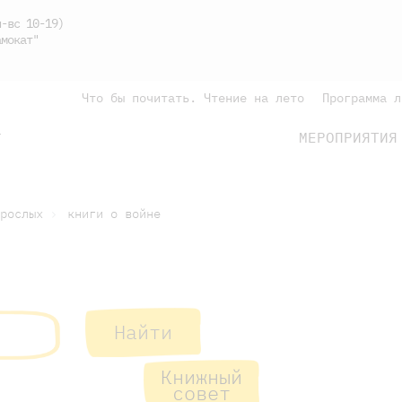
-вс 10-19)
мокат"
Что бы почитать. Чтение на лето
Программа л
МЕРОПРИЯТИЯ
Г
подросткам
родителям
рослых
книги о войне
Найти
подросткам
родителям
Книжный
совет