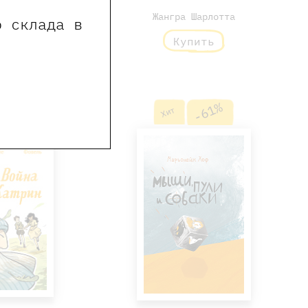
льма
Жангра Шарлотта
о склада в
ь
Купить
8%
-61%
Хит