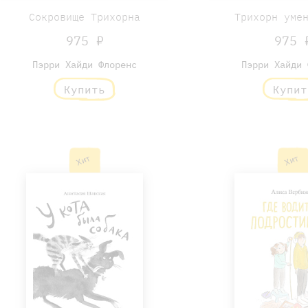
Сокровище Трихорна
Трихорн уме
975 ₽
975 
Пэрри Хайди Флоренс
Пэрри Хайди 
Купить
Купит
Хит
Хит