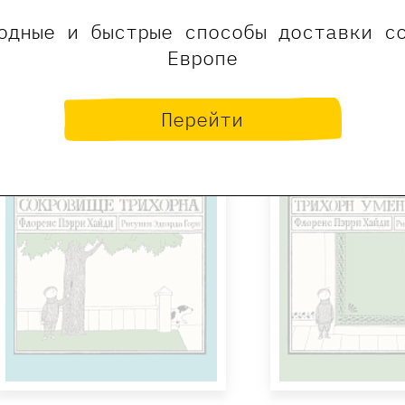
Федорук Вера
Голиков А
одные и быстрые способы доставки с
Европе
Купить
Купит
Перейти