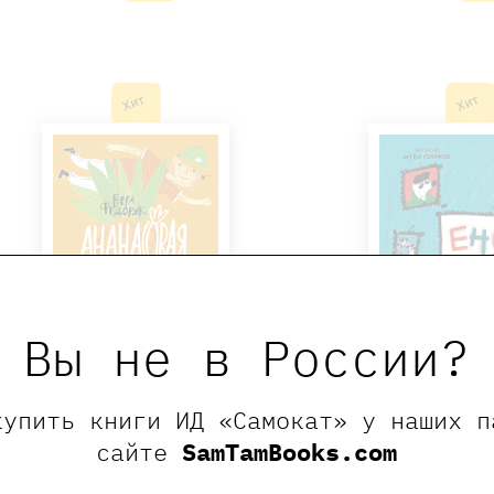
Хит
Хит
Вы не в России?
купить книги ИД «Самокат» у наших п
Ананасовая девочка
Енот в м
сайте
SamTamBooks.com
1000 ₽
1050