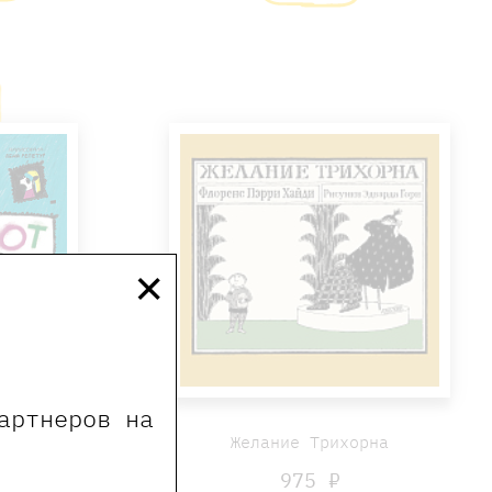
×
артнеров на
узее
Желание Трихорна
 ₽
975 ₽