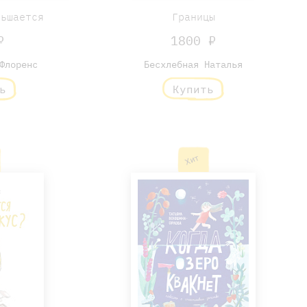
ньшается
Границы
₽
1800 ₽
Флоренс
Бесхлебная Наталья
ь
Купить
Хит