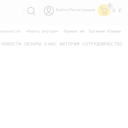
0
Войти/Регистрация
0
Р
ояльности
«Книга внутри»
Премия им. Евгения Клюева
НОВОСТИ
ОБЗОРЫ
О НАС
АВТОРАМ
СОТРУДНИЧЕСТВО
научно-популярные
не только книжки
книги
научно-популярные
не только книжки
книги