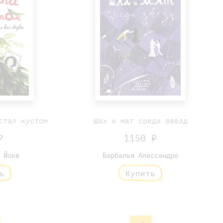
стал кустом
Шах и мат среди звёзд
₽
1150 ₽
 Йоке
Барбалья Алессандро
ь
Купить