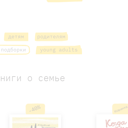
детям
родителям
 подборки
young adults
Книги о семье
-40%
Новинк