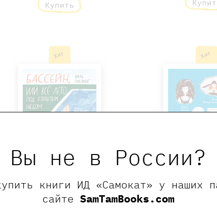
Купит
Купить
Хит
Хит
Вы не в России?
купить книги ИД «Самокат» у наших п
сайте
SamTamBooks.com
Бассейн, или Всё лето под
Ненастоящие п
открытым небом
Флорентина Флауэ