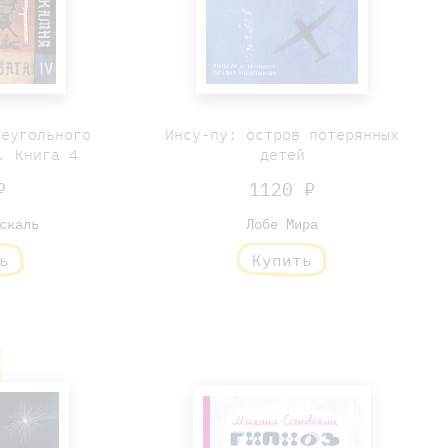
аеугольного
Инсу-пу: остров потерянных
. Книга 4
детей
₽
1120 ₽
скаль
Лобе Мира
ь
Купить