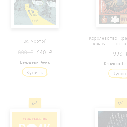
Королевство Кр
За чертой
Камня. Отвага
800 ₽
640 ₽
990 
Белышева Анна
Кивижер Па
Купить
Купит
Хит
Хит