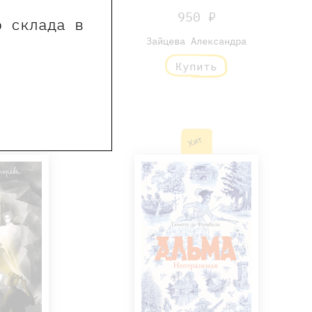
бе Мадам Л.
950 ₽
 ₽
о склада в
Зайцева Александра
рек
Купить
ь
Хит