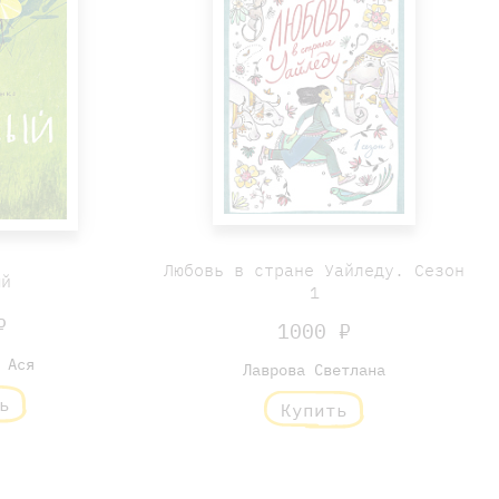
Любовь в стране Уайледу. Сезон
ый
1
₽
1000 ₽
 Ася
Лаврова Светлана
ь
Купить