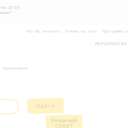
-вс 10-19)
мокат"
Что бы почитать. Чтение на лето
Программа л
МЕРОПРИЯТИЯ
Г
подросткам
родителям
 приключения
Найти
подросткам
родителям
Книжный
совет