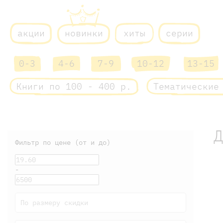
акции
новинки
хиты
серии
0-3
4-6
7-9
10-12
13-15
Книги по 100 - 400 р.
Тематические
Фильтр по цене (от и до)
-
По размеру скидки