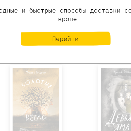
пирата на служ
1100 ₽
1280
одные и быстрые способы доставки с
Европе
Гмелинг Виль
Томан Ма
Купить
Купит
Перейти