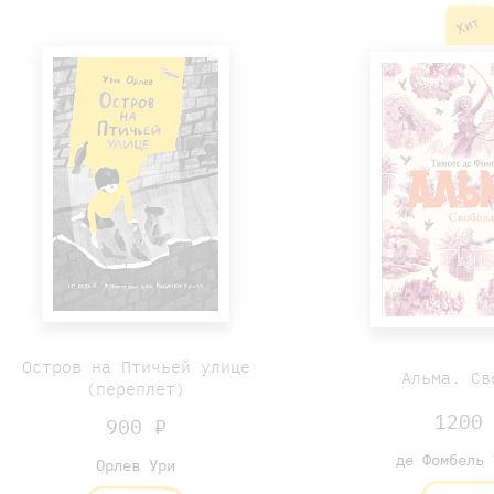
Хит
Остров на Птичьей улице
Альма. Св
(переплет)
1200
900 ₽
де Фомбель 
Орлев Ури