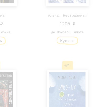
яма
Альма. Неотразимая
 ₽
1200 ₽
 Ирина
де Фомбель Тимоте
ь
Купить
Хит