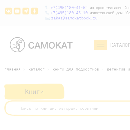
+7(495)180-41-52
интернет-магазин (пн
+7(495)180-45-10
издательский дом "Са
zakaz@samokatbook.ru
КАТАЛО
малышам и
младшим школьникам
дошкольникам
главная
каталог
книги для подростков
детектив и
Книги
малышам и
младшим школьникам
дошкольникам