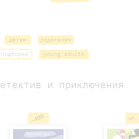
детям
родителям
 подборки
young adults
Детектив и приключения
-40%
Хит