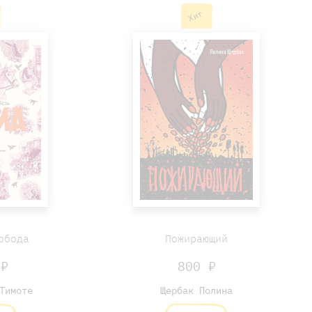
Хит
обода
Пожирающий
 ₽
800 ₽
Тимоте
Щербак Полина