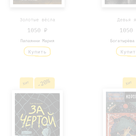
Золотые вёсла
Девья 
1050 ₽
1050
Папаянни Мария
Богатырёва
Купить
Купит
-20%
Хит
Хит