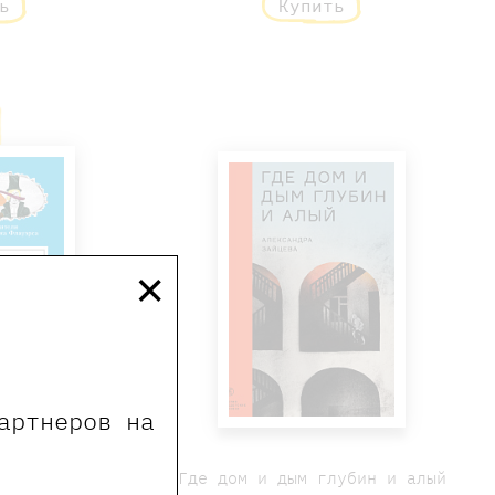
ь
Купить
×
артнеров на
риключения
Где дом и дым глубин и алый
рса, честного