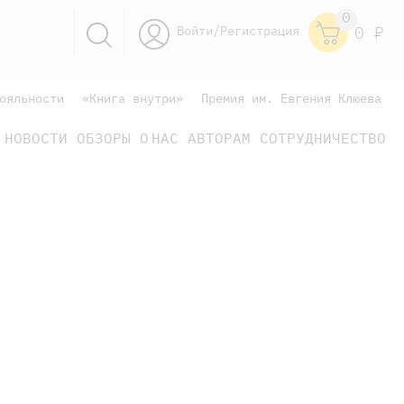
0
Войти/Регистрация
0
Р
ояльности
«Книга внутри»
Премия им. Евгения Клюева
НОВОСТИ
ОБЗОРЫ
О НАС
АВТОРАМ
СОТРУДНИЧЕСТВО
научно-популярные
не только книжки
книги
научно-популярные
не только книжки
книги