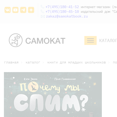
+7(495)180-41-52
интернет-магазин (пн
+7(495)180-45-10
издательский дом "Са
zakaz@samokatbook.ru
КАТАЛО
малышам и
младшим школьникам
дошкольникам
главная
каталог
книги для младших школьников
по