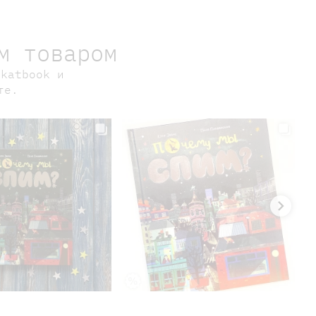
м товаром
okatbook и
те.