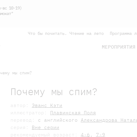
-вс 10-19)
мокат"
Что бы почитать. Чтение на лето
Программа л
МЕРОПРИЯТИЯ
Г
подросткам
родителям
чему мы спим?
Почему мы спим?
автор:
Эванс Кэти
иллюстратор:
Плавинская Поля
перевод:
с английского
Александрова Натал
серия:
Вне серии
рекомендуемый возраст:
4-6
,
7-9