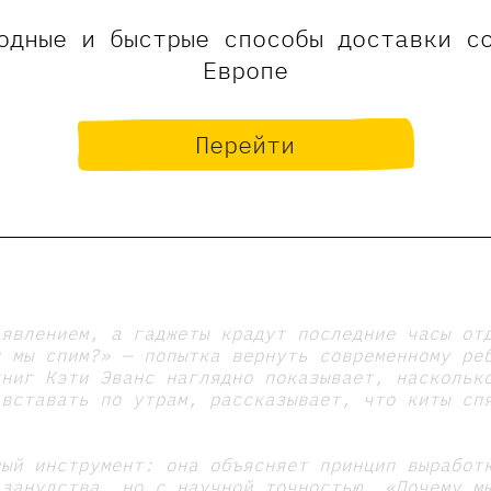
одные и быстрые способы доставки с
Европе
Перейти
 явлением, а гаджеты крадут последние часы от
у мы спим?» — попытка вернуть современному ре
книг Кэти Эванс наглядно показывает, наскольк
 вставать по утрам, рассказывает, что киты сп
ный инструмент: она объясняет принцип выработ
 занудства, но с научной точностью. «Почему м