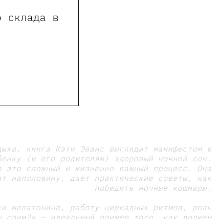
о склада в
дыха, книга Кэти Эванс выглядит манифестом в
бенку (и его родителям) здоровый ночной сон.
о это сложный и жизненно важный процесс. Она
ят наполовину, дает практические советы, как
победить ночные кошмары.
ки мелатонина, работу циркадных ритмов, роль
ы спим?» — идеальный пример того, как должен