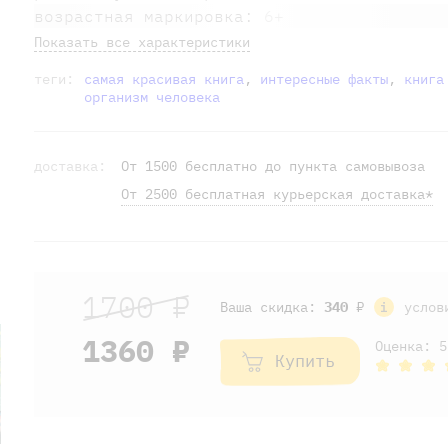
возрастная маркировка:
6+
Показать все характеристики
теги:
самая красивая книга
,
интересные факты
,
книга
организм человека
доставка:
От 1500 бесплатно до пункта самовывоза
От 2500 бесплатная курьерская доставка*
1700 ₽
Ваша скидка:
340
₽
услов
1360 ₽
Оценка: 5
Купить