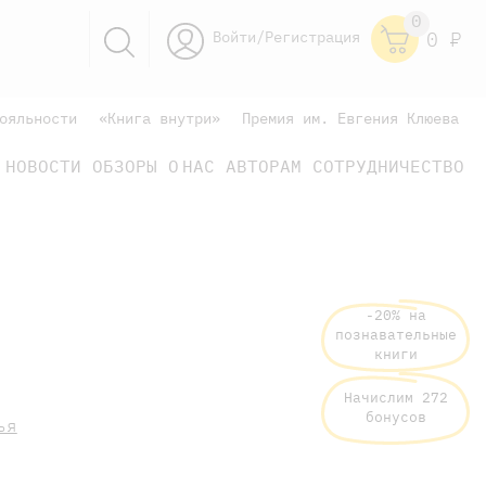
0
Войти/Регистрация
0
Р
ояльности
«Книга внутри»
Премия им. Евгения Клюева
НОВОСТИ
ОБЗОРЫ
О НАС
АВТОРАМ
СОТРУДНИЧЕСТВО
научно-популярные
не только книжки
книги
-20% на
познавательные
книги
Начислим 272
бонусов
ья