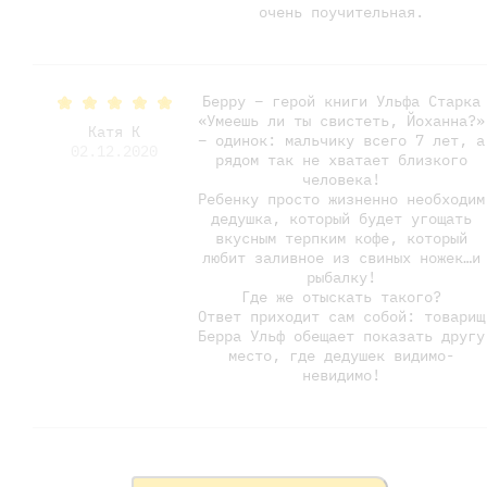
очень поучительная.
Берру – герой книги Ульфа Старка
«Умеешь ли ты свистеть, Йоханна?»
Катя К
– одинок: мальчику всего 7 лет, а
02.12.2020
рядом так не хватает близкого
человека!
Ребенку просто жизненно необходим
дедушка, который будет угощать
вкусным терпким кофе, который
любит заливное из свиных ножек…и
рыбалку!
Где же отыскать такого?
Ответ приходит сам собой: товарищ
Берра Ульф обещает показать другу
место, где дедушек видимо-
невидимо!