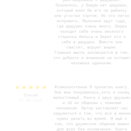
Оказалось, у Берры нет дедушки,
который взял бы его на рыбалку
или угостил тортом. Но это легко
исправить. Мальчики идут туда,
где дедушек очень много. Берра
находит себе очень веселого
старичка Нильса и берет его к
себе в дедушки. Вместе они
свистят, воруют вишни.
Главная мысль заключается в том,
что доброта и внимание не оставят
человека одиноким.
#самокатчтения Я прочитал книгу.
Она мне понравилась,хоть и конец
Елисей
жалостливый. Книга о двух друзьях
15.08.2025
и об их общении с пожилым
человеком. Автор заставляет нас
задуматься о том, что все в жизни
нужно делать во время. И ещё о
том, что дружеское общение важно
для всех без исключения. Книга