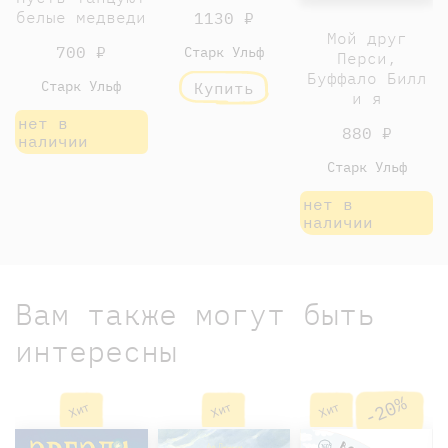
белые медведи
1130 ₽
Мой друг
700 ₽
Старк Ульф
Перси,
Буффало Билл
Старк Ульф
Купить
и я
нет в
880 ₽
наличии
Старк Ульф
нет в
наличии
Вам также могут быть
интересны
-20%
Хит
Хит
Хит