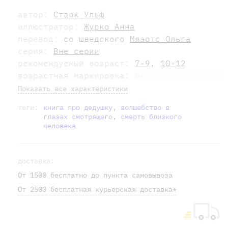
автор:
Старк Ульф
иллюстратор:
Журко Анна
перевод:
со шведского
Мяэотс Ольга
серия:
Вне серии
рекомендуемый возраст:
7-9
,
10-12
возрастная маркировка:
6+
Показать все характеристики
теги:
книга про дедушку
,
волшебство в
глазах смотрящего
,
смерть близкого
человека
доставка:
От 1500 бесплатно до пункта самовывоза
От 2500 бесплатная курьерская доставка*