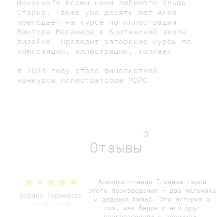
Йоханна?» всеми нами любимого Ульфа
Старка. Также уже десять лет Анна
преподаёт на курсе по иллюстрации
Виктора Меламеда в Британской школе
дизайна. Проводит авторские курсы по
композиции, иллюстрации, коллажу.
В 2024 году стала финалисткой
конкурса иллюстраторов МОРС.
3
Отзывы
#самокатчтения Главные герои
этого произведения - два мальчика
Карина Турмышева
и дедушка Нильс. Это история о
29.09.2025
том, как Берра и его друг
разговаривали о дедушках.