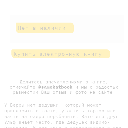
Нет в наличии
Купить электронную книгу
Делитесь впечатлениями о книге,
отмечайте
@samokatbook
и мы с радостью
разместим Ваш отзыв и фото на сайте.
У Берры нет дедушки, который может
пригласить в гости, угостить тортом или
взять на озеро порыбачить. Зато его друг
Ульф знает место, где дедушек видимо-
невидимо. И вот друзья отправляются в дом