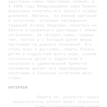
удостоены самых престижных премий, а
в 2000 году Международное жюри Премии
Андерсена отметило его заслуги особым
дипломом. Являясь, по мнению критиков
и читателей, истинным наследником
традиций Астрид Линдгрен, писатель не
боялся откровенного разговора с юными
читателями, не обходил самых трудных
тем, честно и с большой долей юмора
настаивал на диалоге поколений. Его
стиль ясен и доступен, сюжеты близки
детям и подросткам всего мира, знание
психологии детей и подростков в
сочетании с удивительной прямотой
изложения делают его произведения
понятными и близкими читателям всех
стран.
ИНТЕРВЬЮ
Видите ли, результат наших
дидактических усилий может оказаться
прямо противоположным нашим