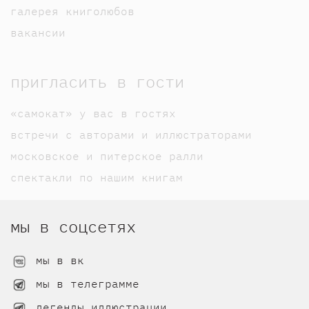
галерея книголюбов
вакансии
пригласить в гости
«самокат» у вас в гостях
встречи с авторами и иллюстраторами
московское и питерское ралли
спектакли по нашим книгам
мы в соцсетях
мы в вк
мы в телеграмме
легенды иллюстрации