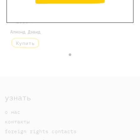
девочка из
моря
1000 ₽
Алмонд Дэвид
Купить
узнать
о нас
контакты
foreign rights contacts