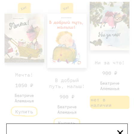
Хит
Хит
Ни за что!
900 ₽
Мечта!
В добрый
Беатриче
1050 ₽
путь, малыш!
Алеманья
Беатриче
900 ₽
нет в
Алеманья
наличии
Беатриче
Купить
Алеманья
Купить
×