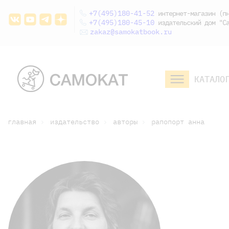
+7(495)180-41-52
интернет-магазин (пн
+7(495)180-45-10
издательский дом "Са
zakaz@samokatbook.ru
КАТАЛО
малышам и
младшим школьникам
дошкольникам
главная
издательство
авторы
рапопорт анна