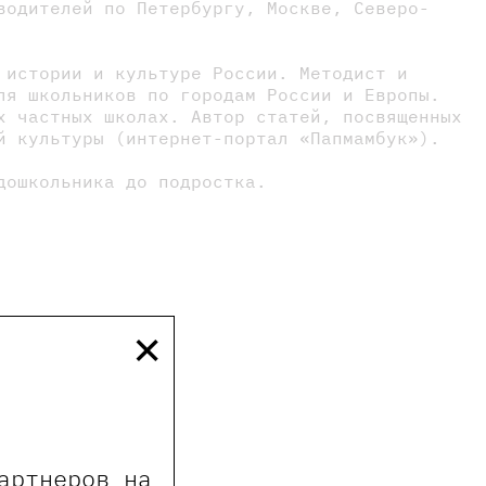
водителей по Петербургу, Москве, Северо-
 истории и культуре России. Методист и
ля школьников по городам России и Европы.
х частных школах. Автор статей, посвященных
й культуры (интернет-портал «Папмамбук»).
дошкольника до подростка.
×
артнеров на