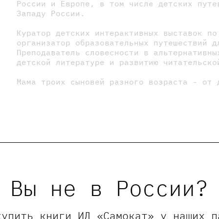
России и Европе, в том числе детских путе
Западу России.
Куратор детских интерактивных выставок по
организатор образовательных путешествий д
Преподаватель словесности в альтернативны
детской литературе и развитию читательско
Мама троих сыновей разного возраста - от 
ны
Вы не в России?
купить книги ИД «Самокат» у наших п