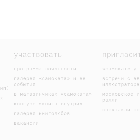
участвовать
пригласи
программа лояльности
«самокат» у 
галерея «самоката» и ее
встречи с ав
события
иллюстратора
ип)
в магазинчиках «самоката»
московское и
х
ралли
конкурс «книга внутри»
спектакли по
галерея книголюбов
вакансии