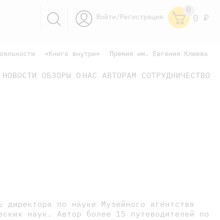
0
Войти/Регистрация
0
Р
ояльности
«Книга внутри»
Премия им. Евгения Клюева
НОВОСТИ
ОБЗОРЫ
О НАС
АВТОРАМ
СОТРУДНИЧЕСТВО
научно-популярные
не только книжки
книги
ь директора по науке Музейного агентства
еских наук. Автор более 15 путеводителей по