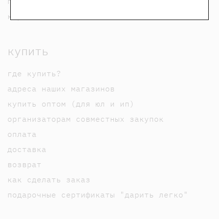
пользовательское соглашение
карта сайта
купить
где купить?
адреса наших магазинов
купить оптом (для юл и ип)
организаторам совместных закупок
оплата
доставка
возврат
как сделать заказ
подарочные сертификаты "дарить легко"