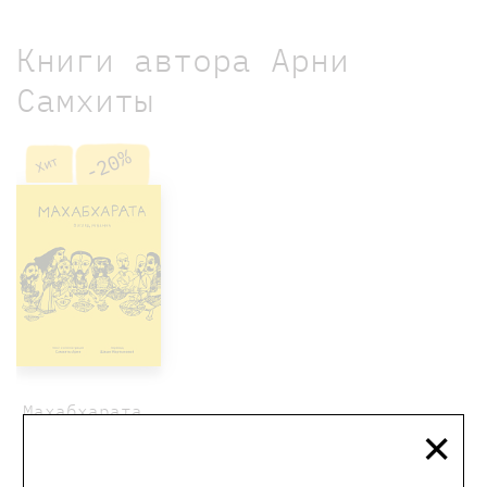
Книги автора Арни
Самхиты
-20%
Хит
Махабхарата.
×
Взгляд
ребёнка