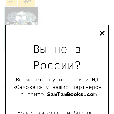
-20%
Хит
×
Вы не в
России?
Обитатели
Сибири:
вымышленные и
настоящие
Вы можете купить книги ИД
2550 ₽
2040 ₽
«Самокат» у наших партнеров
на сайте
SamTamBooks.com
Бабанская Марина
Купить
Более выгодные и быстрые