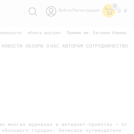
0
Войти/Регистрация
0
Р
ояльности
«Книга внутри»
Премия им. Евгения Клюева
НОВОСТИ
ОБЗОРЫ
О НАС
АВТОРАМ
СОТРУДНИЧЕСТВО
научно-популярные
не только книжки
книги
во многих журналах и интернет-проектах — от
 «Большого города». Написала путеводители