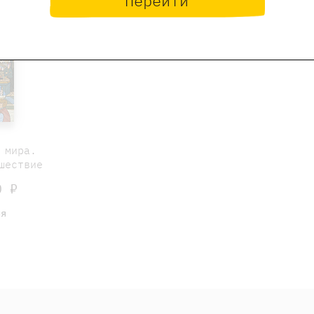
Перейти
 мира.
шествие
 ₽
ия