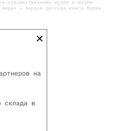
ко-художественному музею и музею-
 мира» — первая детская книга Марии.
×
артнеров на
о склада в