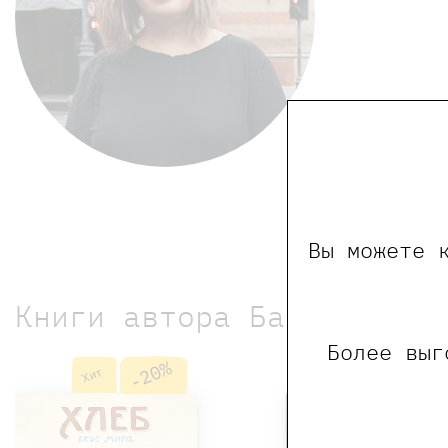
Вы можете 
Книги автора Бахаревой М
Более выг
-20%
-20%
Хит
Хит