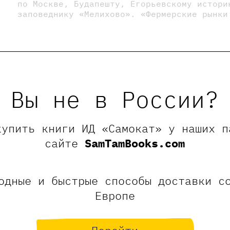
по Москве, Будапешту, Егорьевскому истори
заповеднику «Мелихово». «Фермерские рынки
Вы не в России?
купить книги ИД «Самокат» у наших п
сайте
SamTamBooks.com
арии
одные и быстрые способы доставки с
Европе