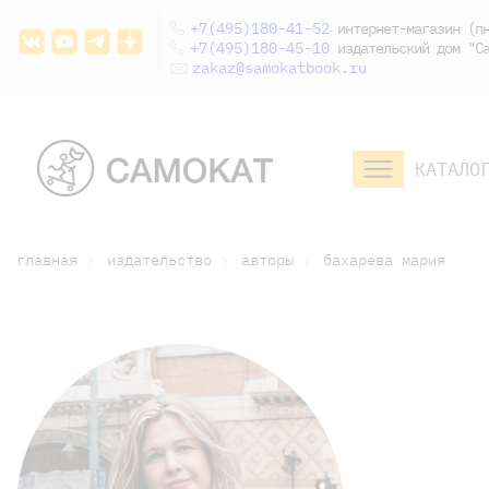
+7(495)180-41-52
интернет-магазин (пн
+7(495)180-45-10
издательский дом "Са
zakaz@samokatbook.ru
КАТАЛО
малышам и
младшим школьникам
дошкольникам
главная
издательство
авторы
бахарева мария