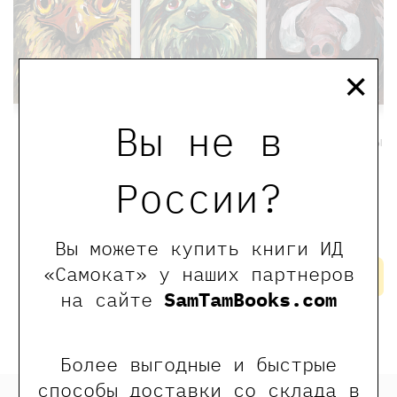
×
Вы не в
Я просто
Страус, без
Я кабан, а вы
ленивец
паники!
вонючки!
России?
1000 ₽
800 ₽
1000 ₽
800 ₽
1000 ₽
800 ₽
Димитрова Даша,
Димитрова Даша,
Димитрова Даша,
Дергачёва Ольга
Дергачёва Ольга
Дергачёва Ольга
Вы можете купить книги ИД
Купить
Купить
нет в
«Самокат» у наших партнеров
наличии
на сайте
SamTamBooks.com
Более выгодные и быстрые
способы доставки со склада в