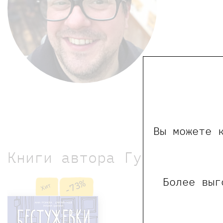
Вы можете 
Книги автора Гусева Дмит
Более выг
-73%
Хит