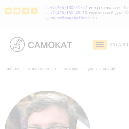
+7(495)180-41-52
интернет-магазин (пн
+7(495)180-45-10
издательский дом "Са
zakaz@samokatbook.ru
КАТАЛО
малышам и
младшим школьникам
дошкольникам
главная
издательство
авторы
гусев дмитрий