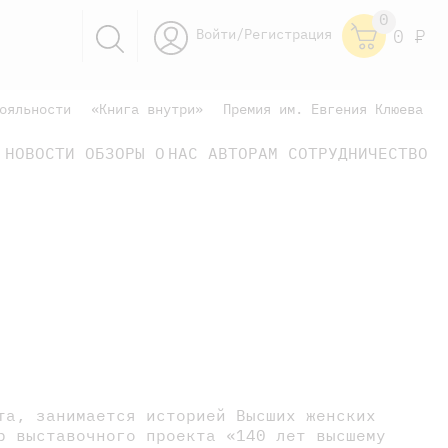
0
Войти/Регистрация
0
Р
ояльности
«Книга внутри»
Премия им. Евгения Клюева
НОВОСТИ
ОБЗОРЫ
О НАС
АВТОРАМ
СОТРУДНИЧЕСТВО
научно-популярные
не только книжки
книги
та, занимается историей Высших женских
р выставочного проекта «140 лет высшему