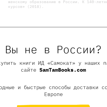
женскому образованию в России. К 140-летн
курсов» (2018).
Вы не в России?
купить книги ИД «Самокат» у наших п
сайте
SamTamBooks.com
рия
одные и быстрые способы доставки с
Европе