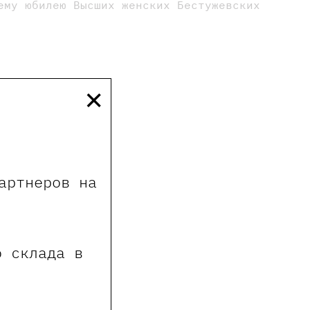
ему юбилею Высших женских Бестужевских
×
артнеров на
о склада в