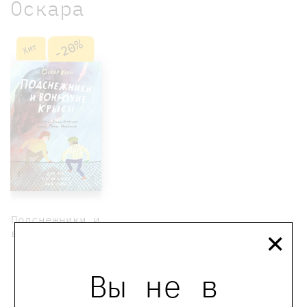
Оскара
-20%
Хит
Подснежники и
×
вонючие крысы
1000 ₽
800 ₽
Вы не в
Крун Оскар
Купить