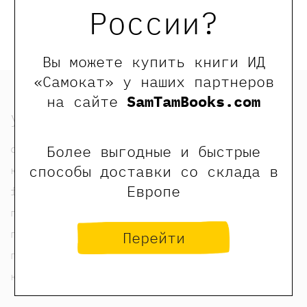
России?
Вы можете купить книги ИД
«Самокат» у наших партнеров
на сайте
SamTamBooks.com
узнать
Более выгодные и быстрые
о нас
способы доставки со склада в
контакты
Европе
foreign rights contacts
политика конфиденциальности
публичная оферта
Перейти
пользовательское соглашение
карта сайта