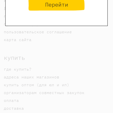
контакты
Перейти
foreign rights contacts
политика конфиденциальности
публичная оферта
пользовательское соглашение
карта сайта
купить
где купить?
адреса наших магазинов
купить оптом (для юл и ип)
организаторам совместных закупок
оплата
доставка