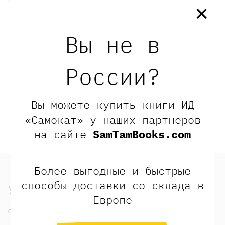
×
По следам
чёрной маски
Вы не в
Хвост Авроры
1280 ₽
1280 ₽
Лахтинен
России?
Александра
Лахтинен
Александра
Купить
Купить
Вы можете купить книги ИД
«Самокат» у наших партнеров
на сайте
SamTamBooks.com
Более выгодные и быстрые
способы доставки со склада в
узнать
Европе
о нас