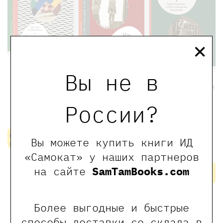
×
Ступеньки
Вы не в
творчества
Мы, наши дети
Мы, наши дети
и внуки. Том
и внуки. Том
750 ₽
600 ₽
России?
2
1
Никитин Борис
750 ₽
600 ₽
350 ₽
280 ₽
нет в
Никитин Борис,
Вы можете купить книги ИД
Никитин Борис,
наличии
Никитина Елена
Никитина Елена
«Самокат» у наших партнеров
нет в
нет в
на сайте
SamTamBooks.com
наличии
наличии
Более выгодные и быстрые
способы доставки со склада в