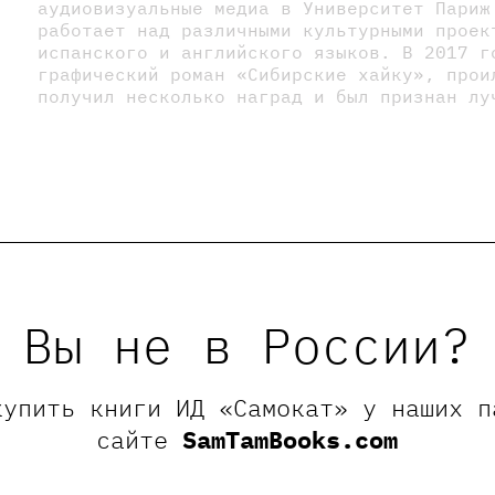
аудиовизуальные медиа в Университет Париж
работает над различными культурными проек
испанского и английского языков. В 2017 г
графический роман «Сибирские хайку», прои
получил несколько наград и был признан лу
Вы не в России?
купить книги ИД «Самокат» у наших п
сайте
SamTamBooks.com