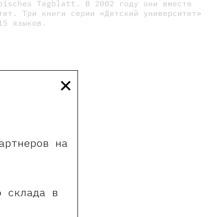
bisches Tagblatt. В 2002 году они вместе
тет. Три книги серии «Детский университет»
15 языков.
×
артнеров на
о склада в