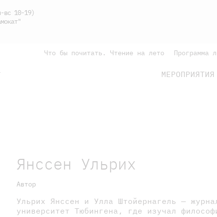
-вс 10-19)
мокат"
Что бы почитать. Чтение на лето
Программа л
МЕРОПРИЯТИЯ
Г
подросткам
родителям
Янссен Ульрих
Автор
Ульрих Янссен и Улла Штойернагель — журна
университет Тюбингена, где изучал философ