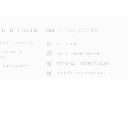
ть в гости
мы в соцсетях
вас в гостях
мы в вк
торами и
мы в телеграмме
ми
легенды иллюстрации
 питерское
онлайн-мастерские
 нашим книгам
домики самоката
мы на дзене
вк для библиотек