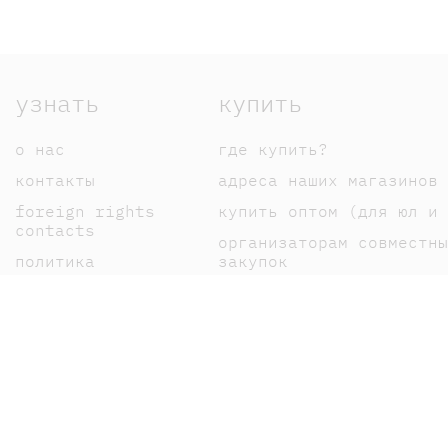
узнать
купить
о нас
где купить?
контакты
адреса наших магазинов
foreign rights
купить оптом (для юл и 
contacts
организаторам совместны
политика
закупок
конфиденциальности
оплата
публичная оферта
доставка
пользовательское
возврат
соглашение
как сделать заказ
карта сайта
подарочные сертификаты
"дарить легко"