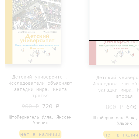
Детский университет.
Детский универс
Исследователи объясняют
Исследователи об
загадки мира. Книга
загадки мира. 
третья
вторая
900 ₽
720 ₽
800 ₽
640
Штойернагель Улла, Янссен
Штойернагель Улла,
Ульрих
Ульрих
нет в наличии
нет в налич