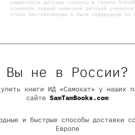
редактором детских страниц в газете Schwä
основали первый немецкий детский универси
стали бестселлерами и были переведены на 
Вы не в России?
купить книги ИД «Самокат» у наших п
риха
сайте
SamTamBooks.com
-20%
одные и быстрые способы доставки с
Европе