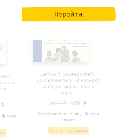
Перейти
Детский университет.
итет.
Исследователи объясняют
ъясняют
загадки мира. Книга
Книга
первая
800 ₽
640 ₽
 ₽
Штойернагель Улла, Янссен
 Янссен
Ульрих
нет в наличии
ии