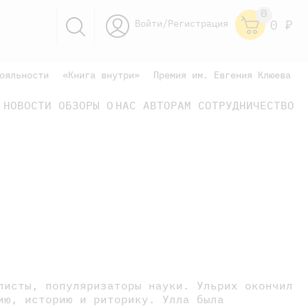
0
Войти/Регистрация
0
Р
ояльности
«Книга внутри»
Премия им. Евгения Клюева
НОВОСТИ
ОБЗОРЫ
О НАС
АВТОРАМ
СОТРУДНИЧЕСТВО
научно-популярные
не только книжки
книги
листы, популяризаторы науки. Ульрих окончил
ию, историю и риторику. Улла была