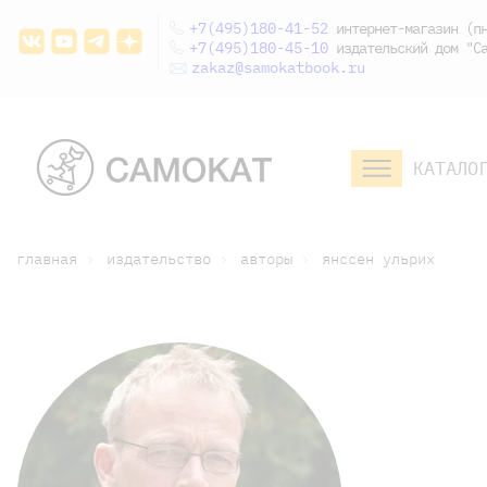
+7(495)180-41-52
интернет-магазин (пн
+7(495)180-45-10
издательский дом "Са
zakaz@samokatbook.ru
КАТАЛО
малышам и
младшим школьникам
дошкольникам
главная
издательство
авторы
янссен ульрих