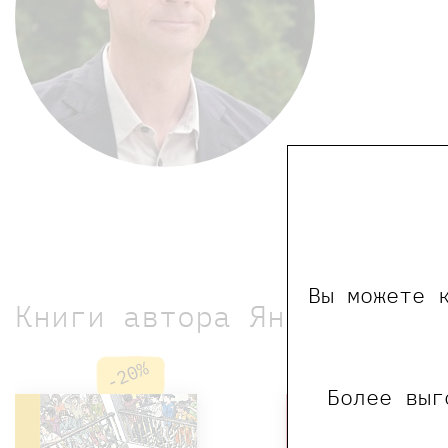
Вы можете 
Книги автора Янссена Уль
-20%
-20%
Более выг