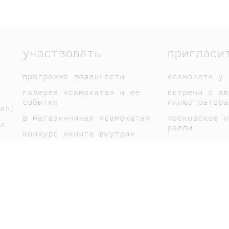
участвовать
пригласи
программа лояльности
«самокат» у 
галерея «самоката» и ее
встречи с ав
события
иллюстратора
ип)
в магазинчиках «самоката»
московское и
х
ралли
конкурс «книга внутри»
спектакли по
галерея книголюбов
вакансии