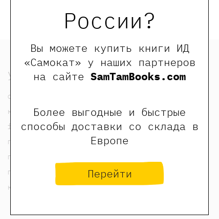
России?
Вы можете купить книги ИД
«Самокат» у наших партнеров
узнать
на сайте
SamTamBooks.com
о нас
Более выгодные и быстрые
контакты
способы доставки со склада в
foreign rights contacts
Европе
политика конфиденциальности
публичная оферта
Перейти
пользовательское соглашение
карта сайта