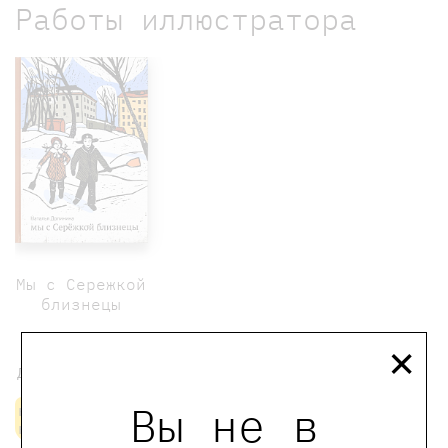
Работы иллюстратора
Мы с Сережкой
близнецы
×
500 ₽
Долинина Наталья
Вы не в
нет в
наличии