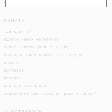
карта сайта
купить
где купить?
адреса наших магазинов
купить оптом (для юл и ип)
организаторам совместных закупок
оплата
доставка
возврат
как сделать заказ
подарочные сертификаты "дарить легко"
участвовать