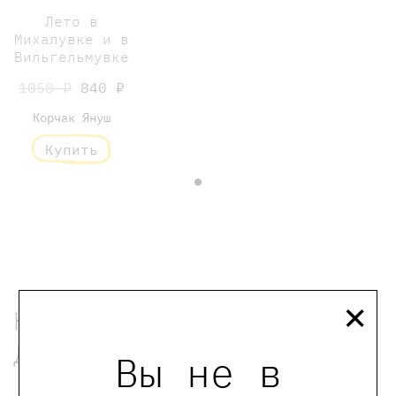
Лето в
Михалувке и в
Вильгельмувке
1050 ₽
840 ₽
Корчак Януш
Купить
×
Книги переводчика
Денисевич Каси
Вы не в