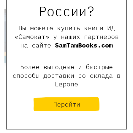
-56%
России?
Вы можете купить книги ИД
«Самокат» у наших партнеров
на сайте
SamTamBooks.com
Более выгодные и быстрые
способы доставки со склада в
Франсуа
Трюффо.
Европе
Мальчик из
кино
Перейти
960 ₽
420 ₽
Тортолини Лука
Купить