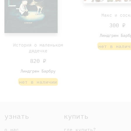
Макс и соск
300 ₽
Линдгрен Барб
История о маленьком
нет в налич
дядечке
820 ₽
Линдгрен Барбру
нет в наличии
узнать
купить
о нас
где купить?