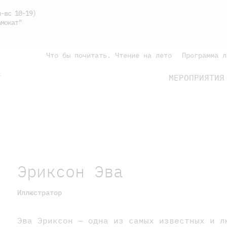
-вс 10-19)
мокат"
Что бы почитать. Чтение на лето
Программа л
МЕРОПРИЯТИЯ
Г
подросткам
родителям
Эриксон Эва
Иллюстратор
Эва Эриксон — одна из самых известных и л