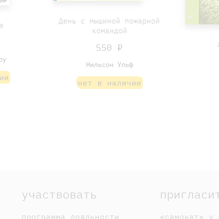
День с мышиной пожарной
а
командой
550 ₽
ру
Нильсон Ульф
ии
нет в наличии
участвовать
пригласи
программа лояльности
«самокат» у 