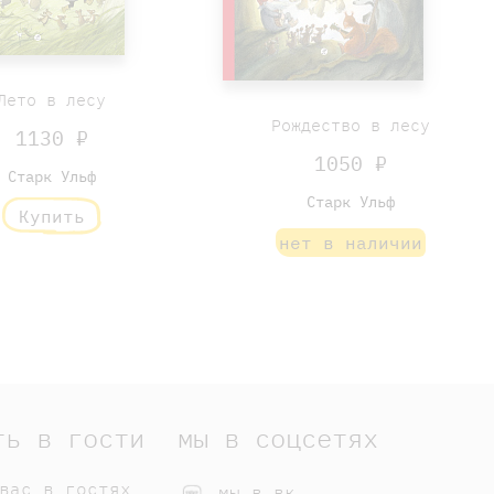
Лето в лесу
Рождество в лесу
1130 ₽
1050 ₽
Старк Ульф
Старк Ульф
Купить
нет в наличии
ть в гости
мы в соцсетях
вас в гостях
мы в вк