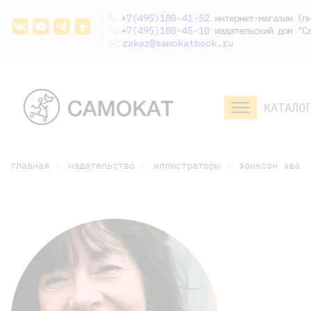
+7(495)180-41-52
интернет-магазин (пн
+7(495)180-45-10
издательский дом "Са
zakaz@samokatbook.ru
КАТАЛО
малышам и
младшим школьникам
дошкольникам
главная
издательство
иллюстраторы
эриксон эва