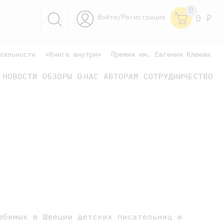
0
Войти/Регистрация
0
Р
ояльности
«Книга внутри»
Премия им. Евгения Клюева
НОВОСТИ
ОБЗОРЫ
О НАС
АВТОРАМ
СОТРУДНИЧЕСТВО
научно-популярные
не только книжки
книги
юбимых в Швеции детских писательниц и