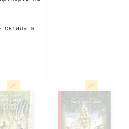
о склада в
Хит
Хит