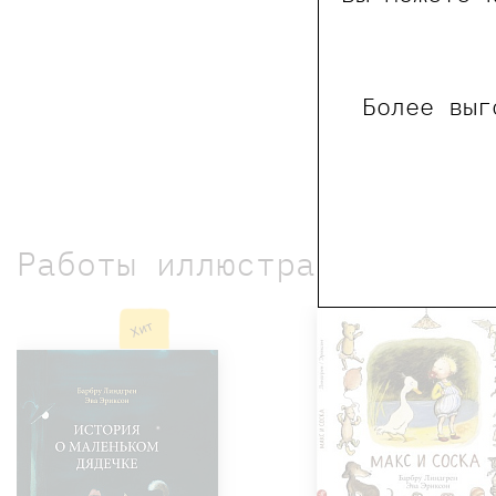
Более выг
Работы иллюстратора
Хит