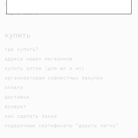
пользовательское соглашение
карта сайта
купить
где купить?
адреса наших магазинов
купить оптом (для юл и ип)
организаторам совместных закупок
оплата
доставка
возврат
как сделать заказ
подарочные сертификаты "дарить легко"