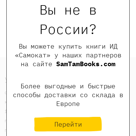
Вы не в
Келли Жаклин,
Коллиньон Дафне
России?
Купить
Вы можете купить книги ИД
«Самокат» у наших партнеров
на сайте
SamTamBooks.com
узнать
Более выгодные и быстрые
о нас
способы доставки со склада в
контакты
Европе
foreign rights contacts
политика конфиденциальности
Перейти
публичная оферта