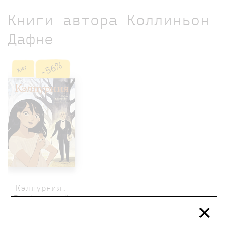
Книги автора Коллиньон
Дафне
-56%
Хит
Кэлпурния.
×
Графический
роман
1300 ₽
570 ₽