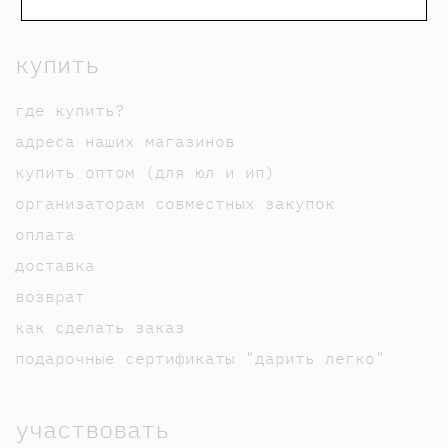
купить
где купить?
адреса наших магазинов
купить оптом (для юл и ип)
организаторам совместных закупок
оплата
доставка
возврат
как сделать заказ
подарочные сертификаты "дарить легко"
участвовать