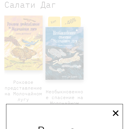
Салати Даг
-40%
Хит
Роковое
представление
Необыкновенно
на Молочайном
е спасение на
лугу
Молочайном
×
лугу
1100 ₽
1100 ₽
660 ₽
Димопулос Элейн
Димопулос Элейн