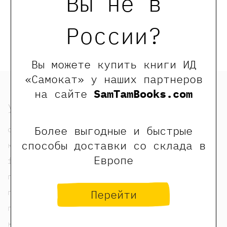
Вы не в
Купить
Купить
России?
Вы можете купить книги ИД
«Самокат» у наших партнеров
на сайте
SamTamBooks.com
узнать
Более выгодные и быстрые
о нас
способы доставки со склада в
контакты
Европе
foreign rights contacts
политика конфиденциальности
публичная оферта
Перейти
пользовательское соглашение
карта сайта