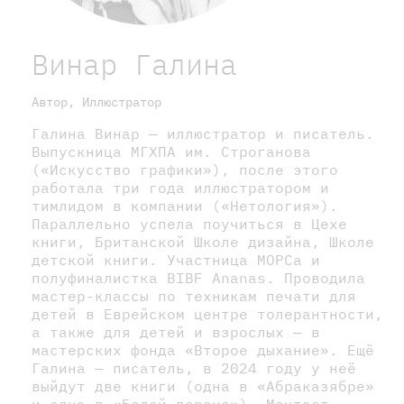
Винар Галина
Автор, Иллюстратор
Галина Винар — иллюстратор и писатель.
Выпускница МГХПА им. Строганова
(«Искусство графики»), после этого
работала три года иллюстратором и
тимлидом в компании («Нетология»).
Параллельно успела поучиться в Цехе
книги, Британской Школе дизайна, Школе
детской книги. Участница МОРСа и
полуфиналистка BIBF Ananas. Проводила
мастер-классы по техникам печати для
детей в Еврейском центре толерантности,
а также для детей и взрослых — в
мастерских фонда «Второе дыхание». Ещё
Галина — писатель, в 2024 году у неё
выйдут две книги (одна в «Абраказябре»
и одна в «Белой вороне»). Мечтает