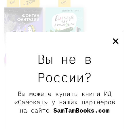
-20%
Хит
Хит
×
Вы не в
России?
Фонтан
Больница для
фантазии
динозавров:
мезозойские
1100 ₽
880 ₽
Вы можете купить книги ИД
истории
«Самокат» у наших партнеров
Волкова Ольга,
1050 ₽
Кнебекайзе
на сайте
SamTamBooks.com
Александра
Лаврова Светлана
Купить
Купить