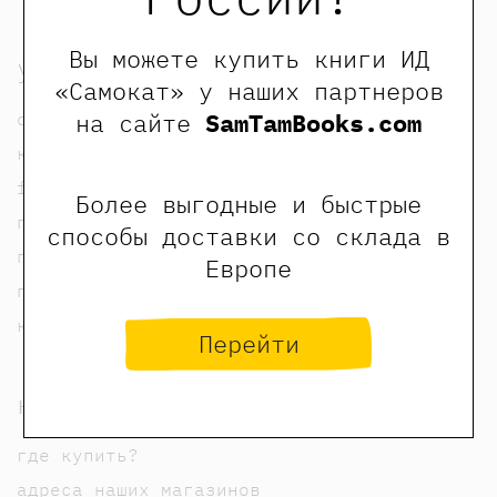
Вы можете купить книги ИД
узнать
«Самокат» у наших партнеров
на сайте
SamTamBooks.com
о нас
контакты
foreign rights contacts
Более выгодные и быстрые
политика конфиденциальности
способы доставки со склада в
публичная оферта
Европе
пользовательское соглашение
карта сайта
Перейти
купить
где купить?
адреса наших магазинов