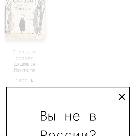
Страшные
сказки
дядюшки
Монтегю
1200 ₽
×
Пристли Крис
Купить
Вы не в
России?