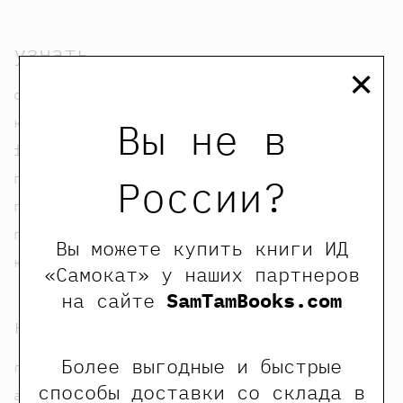
узнать
×
о нас
контакты
Вы не в
foreign rights contacts
политика конфиденциальности
России?
публичная оферта
пользовательское соглашение
Вы можете купить книги ИД
карта сайта
«Самокат» у наших партнеров
на сайте
SamTamBooks.com
купить
Более выгодные и быстрые
где купить?
способы доставки со склада в
адреса наших магазинов