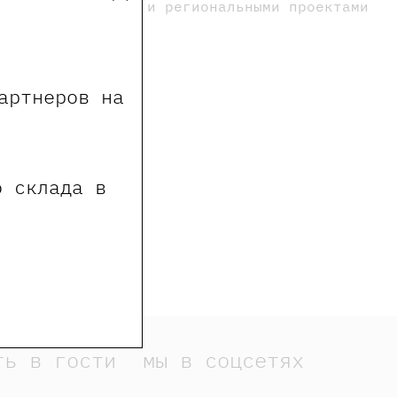
трудничала с НЛО и региональными проектами
артнеров на
о склада в
ть в гости
мы в соцсетях