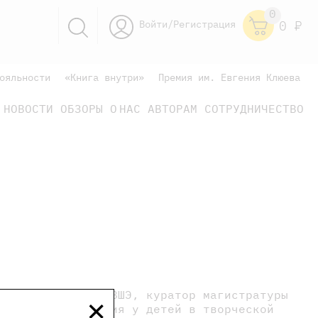
0
Войти/Регистрация
0
Р
ояльности
«Книга внутри»
Премия им. Евгения Клюева
НОВОСТИ
ОБЗОРЫ
О НАС
АВТОРАМ
СОТРУДНИЧЕСТВО
научно-популярные
не только книжки
книги
×
олы Дизайна НИУ ВШЭ, куратор магистратуры
даватель рисования у детей в творческой