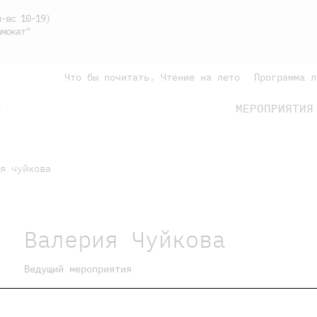
-вс 10-19)
мокат"
Что бы почитать. Чтение на лето
Программа л
МЕРОПРИЯТИЯ
Г
подросткам
родителям
я чуйкова
Валерия Чуйкова
Ведущий мероприятия
Иллюстратор и сценарист, преподаватель Шк
направления «Иллюстрация и комикс», препо