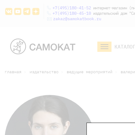
+7(495)180-41-52
интернет-магазин (пн
+7(495)180-45-10
издательский дом "Са
zakaz@samokatbook.ru
КАТАЛО
малышам и
младшим школьникам
дошкольникам
главная
издательство
ведущие мероприятий
валери