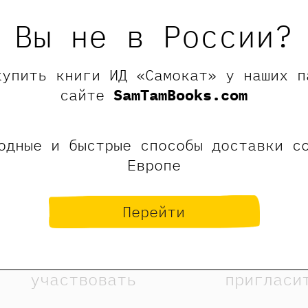
мастерской «Махловка». Как иллюстратор со
Пушкинского музея.
Вы не в России?
купить книги ИД «Самокат» у наших п
сайте
SamTamBooks.com
одные и быстрые способы доставки с
Европе
Перейти
участвовать
пригласи