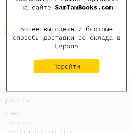
на сайте
SamTamBooks.com
1200 ₽
1200 ₽
Даль Роальд
Даль Роальд
Более выгодные и быстрые
нет в
нет в
наличии
наличии
способы доставки со склада в
Европе
Купить все книги курса
Перейти
узнать
о нас
контакты
foreign rights contacts