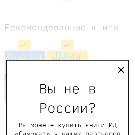
сайта
Рекомендованные книги
Хит
Хит
×
Вы не в
России?
Чарли и
большой
Чарли и
Вы можете купить книги ИД
стеклянный
шоколадная
«Самокат» у наших партнеров
лифт
фабрика