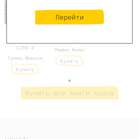
Перейти
Два мелких
рыцаря
Рыцарь Анна
990 ₽
1280 ₽
Рёрвик Бьёрн
Гупиль Франсуа
Купить
Купить
Купить все книги курса
узнать