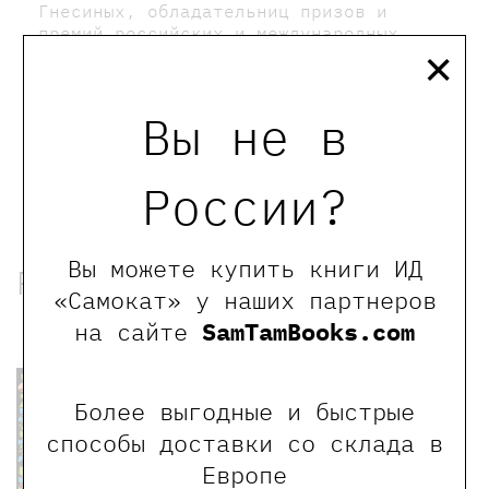
Гнесиных, обладательниц призов и
премий российских и международных
×
музыкальных конкурсов, Варвары
Игумновой (оркестр Большого театра,
театр Покровского) и Елены Черных
Вы не в
(Центр Оперного Пения Галины
Вишневской, Театр Et Cetera).
России?
Вы можете купить книги ИД
Рекомендованные книги
«Самокат» у наших партнеров
на сайте
SamTamBooks.com
Хит
Более выгодные и быстрые
способы доставки со склада в
Европе