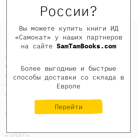
сайта
России?
Вы можете купить книги ИД
«Самокат» у наших партнеров
узнать
на сайте
SamTamBooks.com
о нас
контакты
Более выгодные и быстрые
foreign rights contacts
способы доставки со склада в
Европе
политика конфиденциальности
публичная оферта
пользовательское соглашение
Перейти
карта сайта
купить