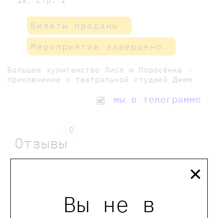
Билеты проданы
Мероприятие завершено
Большое хулиганство Лиса и Поросёнка -
приключение с театральной студией Джем
мы в телеграмме
0
Отзывы
×
Оставить отзыв
Вы не в
Обращаем Ваше внимание, что отзывы могут
оставлять только зарегистрированные пользователи