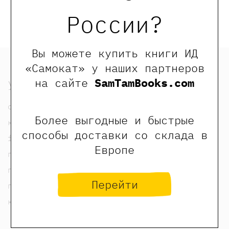
оставлять только зарегистрированные пользователи
сайта
России?
Вы можете купить книги ИД
«Самокат» у наших партнеров
узнать
на сайте
SamTamBooks.com
о нас
Более выгодные и быстрые
контакты
способы доставки со склада в
foreign rights contacts
Европе
политика конфиденциальности
публичная оферта
Перейти
пользовательское соглашение
карта сайта