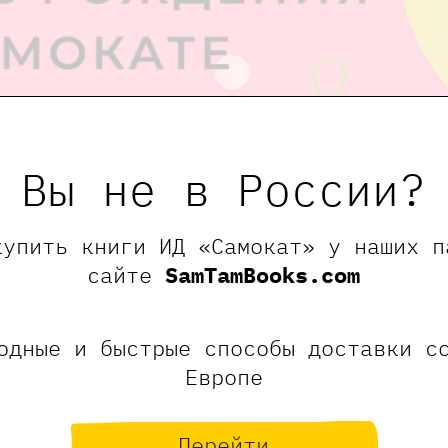
Вы не в России?
рсия для школьников 13.0
купить книги ИД «Самокат» у наших п
сайте
SamTamBooks.com
.2025
0 - 17:30
едения:
Москва, Малая Ордынка 18с1
одные и быстрые способы доставки с
мый возраст:
8+
Европе
Перейти