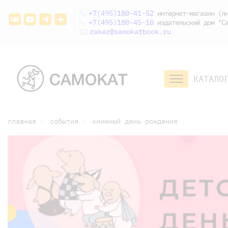
+7(495)180-41-52
интернет-магазин (пн
+7(495)180-45-10
издательский дом "Са
zakaz@samokatbook.ru
КАТАЛО
малышам и
младшим школьникам
дошкольникам
главная
события
книжный день рождения