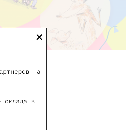
×
9 16:00
артнеров на
о склада в