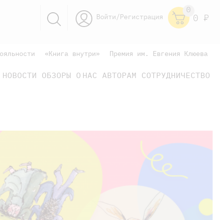
0
Войти/Регистрация
0
Р
ояльности
«Книга внутри»
Премия им. Евгения Клюева
НОВОСТИ
ОБЗОРЫ
О НАС
АВТОРАМ
СОТРУДНИЧЕСТВО
научно-популярные
не только книжки
книги