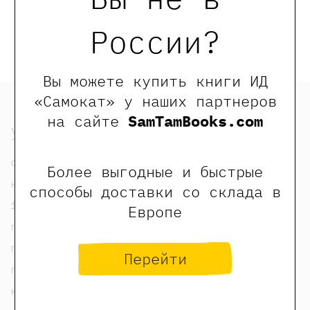
Обращаем Ваше внимание, что отзывы могут
оставлять только зарегистрированные пользователи
России?
сайта
Вы можете купить книги ИД
«Самокат» у наших партнеров
на сайте
SamTamBooks.com
узнать
о нас
Более выгодные и быстрые
контакты
способы доставки со склада в
foreign rights contacts
Европе
политика конфиденциальности
публичная оферта
Перейти
пользовательское соглашение
карта сайта