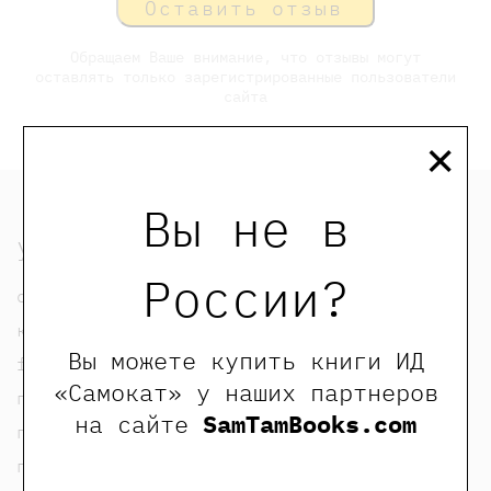
Оставить отзыв
Обращаем Ваше внимание, что отзывы могут
оставлять только зарегистрированные пользователи
сайта
×
Вы не в
узнать
России?
о нас
контакты
Вы можете купить книги ИД
foreign rights contacts
«Самокат» у наших партнеров
политика конфиденциальности
на сайте
SamTamBooks.com
публичная оферта
пользовательское соглашение