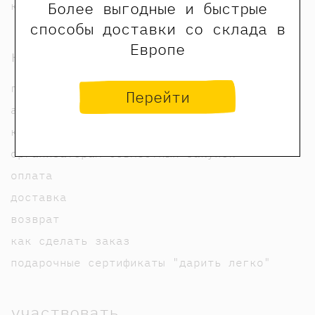
Более выгодные и быстрые
карта сайта
способы доставки со склада в
Европе
купить
где купить?
Перейти
адреса наших магазинов
купить оптом (для юл и ип)
организаторам совместных закупок
оплата
доставка
возврат
как сделать заказ
подарочные сертификаты "дарить легко"
участвовать