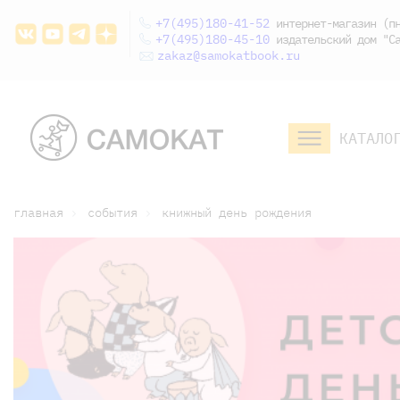
+7(495)180-41-52
интернет-магазин (пн
+7(495)180-45-10
издательский дом "Са
zakaz@samokatbook.ru
КАТАЛО
малышам и
младшим школьникам
дошкольникам
главная
события
книжный день рождения