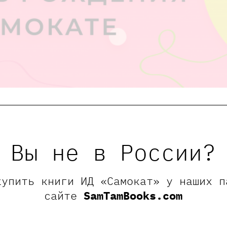
рсия для школьников 18.4
класс 3"Д"
Вы не в России?
.2025
0 - 14:30
купить книги ИД «Самокат» у наших п
едения:
Москва, Малая Ордынка 18с1
сайте
SamTamBooks.com
мый возраст:
8+