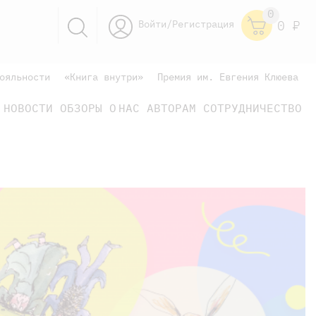
0
Войти/Регистрация
0
Р
ояльности
«Книга внутри»
Премия им. Евгения Клюева
НОВОСТИ
ОБЗОРЫ
О НАС
АВТОРАМ
СОТРУДНИЧЕСТВО
научно-популярные
не только книжки
книги