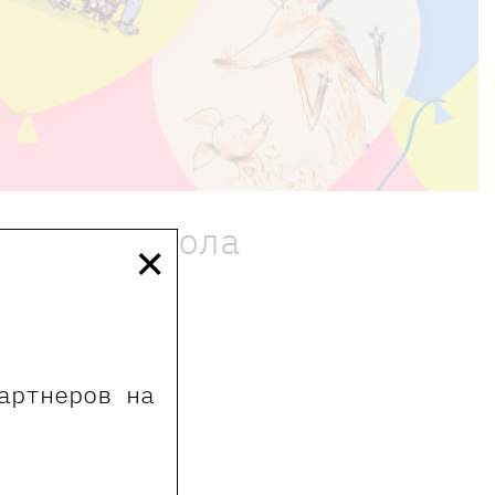
×
 13:30 Школа
артнеров на