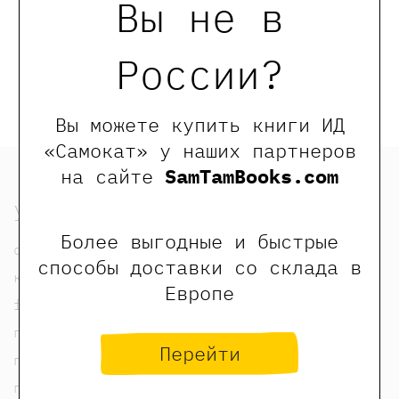
Вы не в
Оставить отзыв
Обращаем Ваше внимание, что отзывы могут
России?
оставлять только зарегистрированные пользователи
сайта
Вы можете купить книги ИД
«Самокат» у наших партнеров
на сайте
SamTamBooks.com
узнать
Более выгодные и быстрые
о нас
способы доставки со склада в
контакты
Европе
foreign rights contacts
политика конфиденциальности
Перейти
публичная оферта
пользовательское соглашение