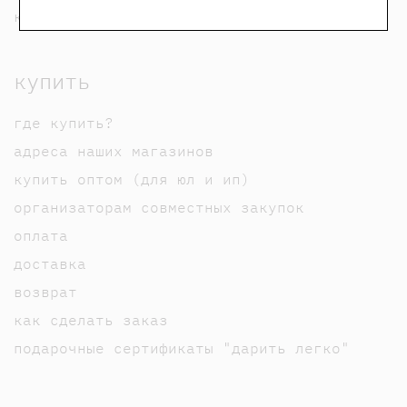
карта сайта
купить
где купить?
адреса наших магазинов
купить оптом (для юл и ип)
организаторам совместных закупок
оплата
доставка
возврат
как сделать заказ
подарочные сертификаты "дарить легко"