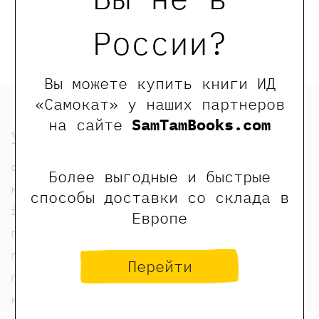
Обращаем Ваше внимание, что отзывы могут
оставлять только зарегистрированные пользователи
России?
сайта
Вы можете купить книги ИД
«Самокат» у наших партнеров
на сайте
SamTamBooks.com
узнать
о нас
Более выгодные и быстрые
контакты
способы доставки со склада в
foreign rights contacts
Европе
политика конфиденциальности
публичная оферта
Перейти
пользовательское соглашение
карта сайта