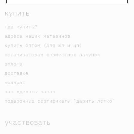
купить
где купить?
адреса наших магазинов
купить оптом (для юл и ип)
организаторам совместных закупок
оплата
доставка
возврат
как сделать заказ
подарочные сертификаты "дарить легко"
участвовать