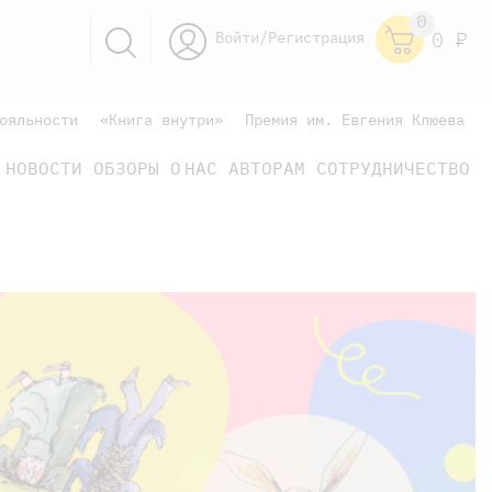
0
Войти/Регистрация
0
Р
ояльности
«Книга внутри»
Премия им. Евгения Клюева
НОВОСТИ
ОБЗОРЫ
О НАС
АВТОРАМ
СОТРУДНИЧЕСТВО
научно-популярные
не только книжки
книги