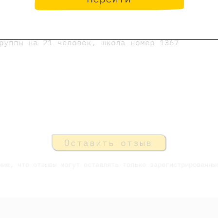
проданы
Мероприятие завершено
руппы на 21 человек, школа номер 1367
Оставить отзыв
ние, что отзывы могут оставлять только зарегистрированны