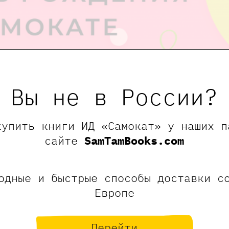
Вы не в России?
рсия для школьников, шко
купить книги ИД «Самокат» у наших п
 в 11:30
сайте
SamTamBooks.com
.2026
одные и быстрые способы доставки с
0 - 12:30
Европе
едения:
Малая Ордынка 18 стр.1
мый возраст:
8+
Перейти