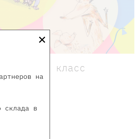
×
ла 1367 2 класс
артнеров на
о склада в