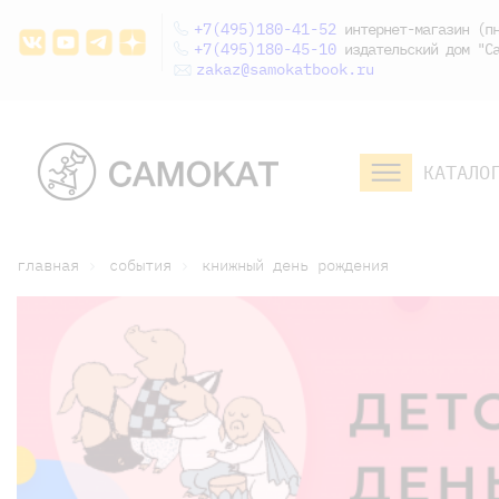
+7(495)180-41-52
интернет-магазин (пн
+7(495)180-45-10
издательский дом "Са
zakaz@samokatbook.ru
КАТАЛО
малышам и
младшим школьникам
дошкольникам
главная
события
книжный день рождения