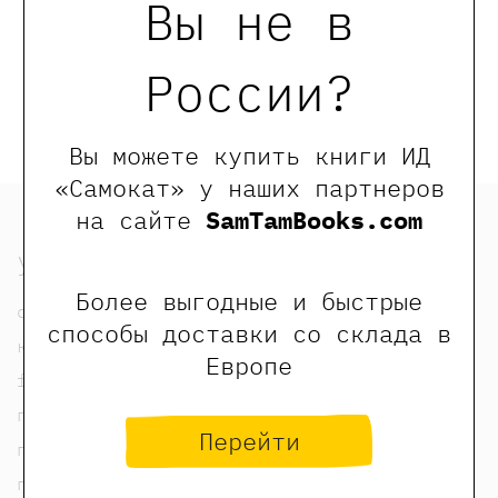
Вы не в
Оставить отзыв
Обращаем Ваше внимание, что отзывы могут
России?
оставлять только зарегистрированные пользователи
сайта
Вы можете купить книги ИД
«Самокат» у наших партнеров
на сайте
SamTamBooks.com
узнать
Более выгодные и быстрые
о нас
способы доставки со склада в
контакты
Европе
foreign rights contacts
политика конфиденциальности
Перейти
публичная оферта
пользовательское соглашение