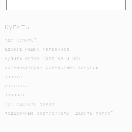
карта сайта
купить
где купить?
адреса наших магазинов
купить оптом (для юл и ип)
организаторам совместных закупок
оплата
доставка
возврат
как сделать заказ
подарочные сертификаты "дарить легко"