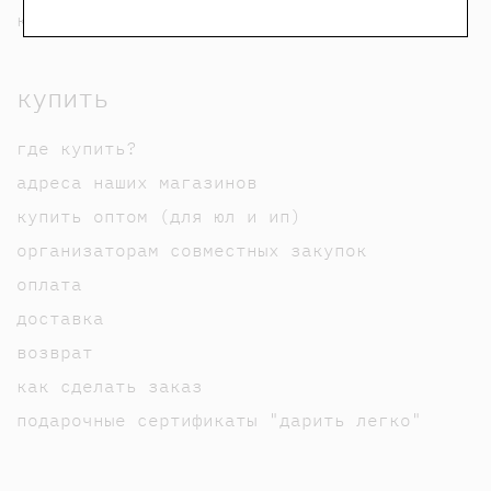
карта сайта
купить
где купить?
адреса наших магазинов
купить оптом (для юл и ип)
организаторам совместных закупок
оплата
доставка
возврат
как сделать заказ
подарочные сертификаты "дарить легко"