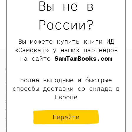
Вы не в
Оставить отзыв
Обращаем Ваше внимание, что отзывы могут
России?
оставлять только зарегистрированные пользователи
сайта
Вы можете купить книги ИД
«Самокат» у наших партнеров
на сайте
SamTamBooks.com
узнать
Более выгодные и быстрые
о нас
способы доставки со склада в
контакты
Европе
foreign rights contacts
политика конфиденциальности
Перейти
публичная оферта
пользовательское соглашение