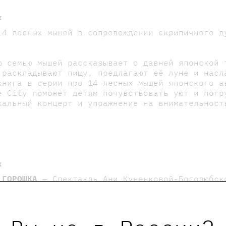
х
4 лесных мышей в сопровождении скрипичного д
ю семью мышей рассказывает о давней японской 
 раскладывают пищу, предлагают её луне и насл
нига в серии про 14 лесных мышей японского а
e City поможет детям почувствовать уют и погр
кальный концерт и упражнение на внимательност
х
 ГОРОШКА
— Спектакль Ани Куненковой-Боголюбс
 художника Горошка объявляет набор учеников! 