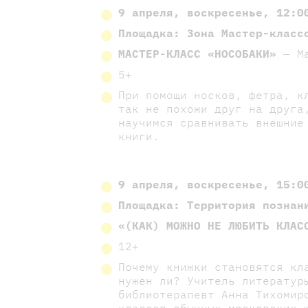
9 апреля, воскресенье, 12:0
Площадка: Зона Мастер-класс
МАСТЕР-КЛАСС «НОСОБАКИ»
— Ма
5+
При помощи носков, фетра, к
так не похожи друг на друга
научимся сравнивать внешние
книги.
9 апреля, воскресенье, 15:0
Площадка: Территория познан
«(КАК) МОЖНО НЕ ЛЮБИТЬ КЛАС
12+
Почему книжки становятся кл
нужен ли? Учитель литерату
библиотерапевт Анна Тихомир
классов обычных московских 