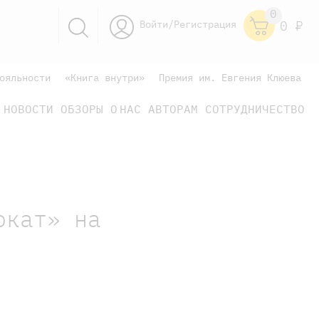
0
Войти/Регистрация
0
Р
ояльности
«Книга внутри»
Премия им. Евгения Клюева
НОВОСТИ
ОБЗОРЫ
О НАС
АВТОРАМ
СОТРУДНИЧЕСТВО
научно-популярные
не только книжки
книги
окат» на