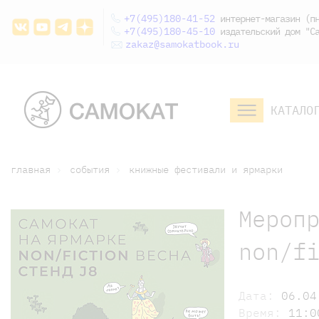
+7(495)180-41-52
интернет-магазин (пн
+7(495)180-45-10
издательский дом "Са
zakaz@samokatbook.ru
КАТАЛО
малышам и
младшим школьникам
дошкольникам
главная
события
книжные фестивали и ярмарки
Мероп
nоn/f
Дата:
06.04
Время:
11:0