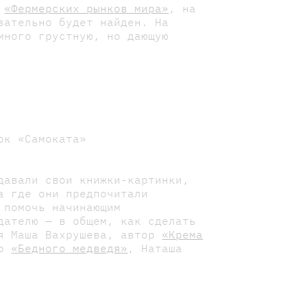
и
«Фермерских рынков мира»
, на
зательно будет найден. На
ного грустную, но дающую
ок «Самоката»
давали свои книжки-картинки,
а где они предпочитали
 помочь начинающим
дателю — в общем, как сделать
ся Маша Вахрушева, автор
«Крема
ор
«Бедного медведя»
, Наташа