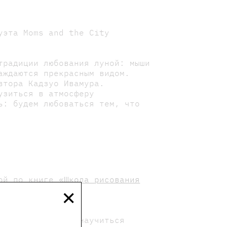
уэта Moms and the City
традиции любования луной: мыши
аждаются прекрасным видом.
втора Кадзуо Ивамура.
узиться в атмосферу
ь: будем любоваться тем, что
кой по книге
«Школа рисования
×
Каждый хотел бы научиться