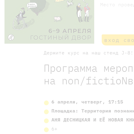
Место пров
вход св
Держите курс на наш стенд J-8!
Программа мероп
на nоn/fictioNв
6 апреля, четверг, 17:15
Площадка:
Территория познан
АНЯ ДЕСНИЦКАЯ И ЕЁ НОВАЯ КН
6+