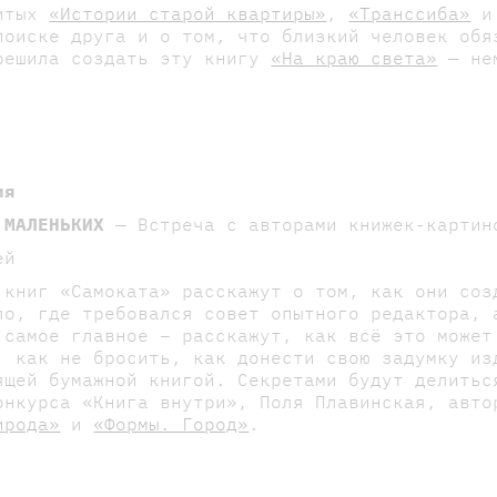
нитых
«Истории старой квартиры»
,
«Транссиба»
поиске друга и о том, что близкий человек обя
решила создать эту книгу
«На краю света»
— нем
ия
 МАЛЕНЬКИХ
— Встреча с авторами книжек-картин
ей
 книг «Самоката» расскажут о том, как они соз
ло, где требовался совет опытного редактора, 
 самое главное – расскажут, как всё это может
, как не бросить, как донести свою задумку из
ящей бумажной книгой. Секретами будут делить
онкурса «Книга внутри», Поля Плавинская, авт
ирода»
и
«Формы. Город»
.