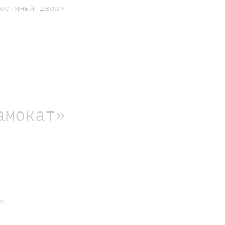
остиный двор»
амокат»
м