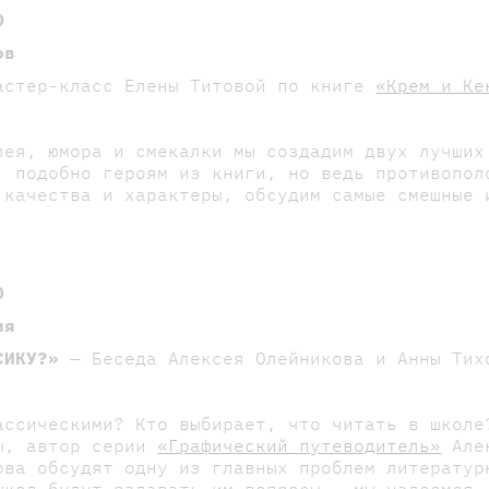
0
ов
стер-класс Елены Титовой по книге
«Крем и Ке
лея, юмора и смекалки мы создадим двух лучших
, подобно героям из книги, но ведь противопол
 качества и характеры, обсудим самые смешные 
0
ия
СИКУ?»
— Беседа Алексея Олейникова и Анны Тих
ассическими? Кто выбирает, что читать в школе
ры, автор серии
«Графический путеводитель»
Алек
ова обсудят одну из главных проблем литератур
школ будут задавать им вопросы — мы надеемся,