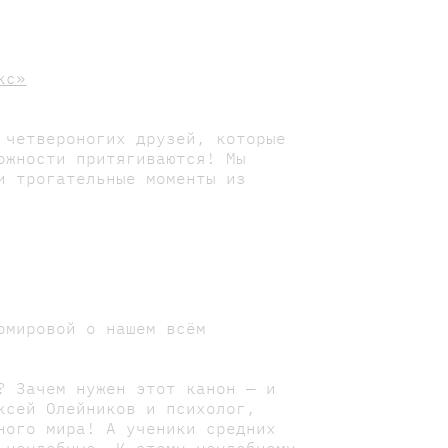
кс»
 четвероногих друзей, которые
ожности притягиваются! Мы
и трогательные моменты из
омировой о нашем всём
? Зачем нужен этот канон — и
сей Олейников и психолог,
ного мира! А ученики средних
 неудобные. К этому неудобному