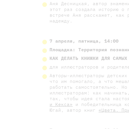
Аня Десницкая, автор знаме
этот раз создала историю о 
встрече Аня расскажет, как 
надежду.
7 апреля, пятница, 14:00
Площадка:
Территория познан
КАК ДЕЛАТЬ КНИЖКИ ДЛЯ САМЫХ
для иллюстраторов и родител
Авторы-иллюстраторы детских
что им помогало, а что меша
работать самостоятельно. Но
иллюстраторам: как начинать
так, чтобы идея стала насто
и Кекса»
и победительница к
Югай, автор книг
«Цвета. Пр