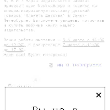
5, 6 и 7 марта издательство Самокат
привезет свои бестселлеры и новинки на
специализированную выставку детский
товаров "Планета Детства" в Санкт-
Петербурге. Вы сможете увидеть, потрогать
и купить любимые книги нашего
издательства.
Режим работы выставки -
5-6 марта с 11:00
до 19:00,
в воскресенье
7 марта с 11:00
до 17:00
.
Ждем вас! Будет интересно!
мы в телеграмме
0
Отзывы
×
Оставить отзыв