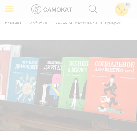
0
главная
события
книжные фестивали и ярмарки