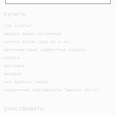
купить
где купить?
адреса наших магазинов
купить оптом (для юл и ип)
организаторам совместных закупок
оплата
доставка
возврат
как сделать заказ
подарочные сертификаты "дарить легко"
участвовать