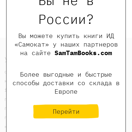
Вы не в
Обращаем Ваше внимание, что отзывы могут
оставлять только зарегистрированные пользователи
России?
сайта
Вы можете купить книги ИД
«Самокат» у наших партнеров
на сайте
SamTamBooks.com
узнать
о нас
Более выгодные и быстрые
контакты
способы доставки со склада в
foreign rights contacts
Европе
политика конфиденциальности
публичная оферта
Перейти
пользовательское соглашение
карта сайта