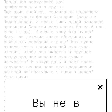
Продолжим дискуссией для
профессионального круга.
Еще один спойлер: финансовая поддержка
литературных фондов Фландрии (даже не
Нидерландов, а всего лишь одной западной
провинции Бельгии составляет более 6 млн.
евро в год). Зачем и кому это нужно?
Могут ли детские книги объединять и
связывать соседние страны? Как нужно
относиться к национальной культуре
чтения, чтобы она выросла в крупное
международное явление культуры и
искусства? И какую роль играет здесь
государственная политика продвижения
детской литературы и чтения в целом?
Участники:
×
Агнес Вогт — руководитель направления
грантов на перевод взрослой и детской
литературы фонда поддержки литературы
королевства Нидерланды
Вы не в
Патрик Питерс — менеджер фонда поддержки
литературы Фландрии
Вера Александрова — редактор направлений