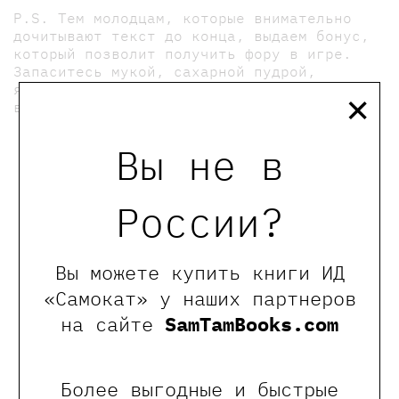
P.S. Тем молодцам, которые внимательно
дочитывают текст до конца, выдаем бонус,
который позволит получить фору в игре.
Запаситесь мукой, сахарной пудрой,
×
яйцами, маслом, джемом и формочками для
выпечки тарталеток.
мы в телеграмме
Вы не в
0
России?
Отзывы
Вы можете купить книги ИД
Оставить отзыв
«Самокат» у наших партнеров
на сайте
SamTamBooks.com
Обращаем Ваше внимание, что отзывы могут
оставлять только зарегистрированные пользователи
сайта
Более выгодные и быстрые