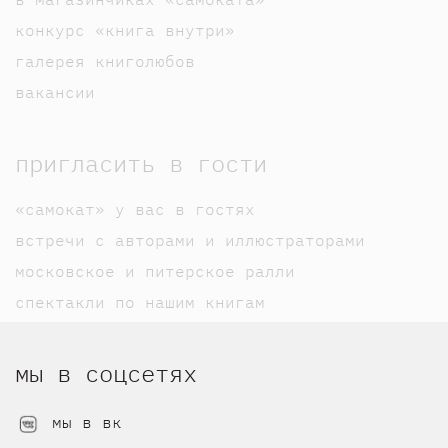
конкурс «книга внутри»
галерея книголюбов
вакансии
пригласить в гости
«самокат» у вас в гостях
встречи с авторами и иллюстраторами
московское и питерское ралли
спектакли по нашим книгам
мы в соцсетях
мы в вк