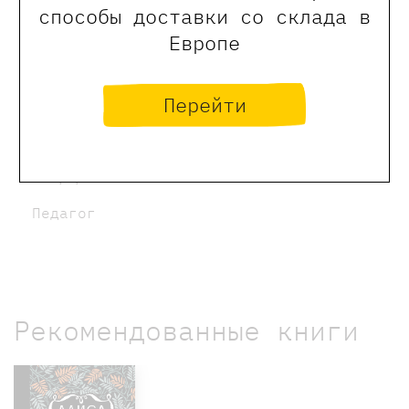
способы доставки со склада в
Криворотько Надежда
Европе
Педагог
Перейти
Варфоломеева Ольга
Педагог
Рекомендованные книги