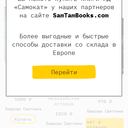
«Самокат» у наших партнеров
Хит
Хит
на сайте
SamTamBooks.com
Более выгодные и быстрые
способы доставки со склада в
Европе
Перейти
Любовь в
стране
Уайледу.
Трилобиты не
Больница для
Сезон 1
виноваты
динозавров:
мезозойские
1000 ₽
970 ₽
истории
Лаврова Светлана
Лаврова Светлана
1050 ₽
Купить
нет в
Лаврова Светлана
наличии