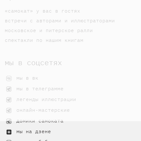
«самокат» у вас в гостях
встречи с авторами и иллюстраторами
московское и питерское ралли
спектакли по нашим книгам
мы в соцсетях
мы в вк
мы в телеграмме
легенды иллюстрации
онлайн-мастерские
домики самоката
мы на дзене