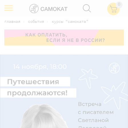
0
главная
события
курсы “самоката”