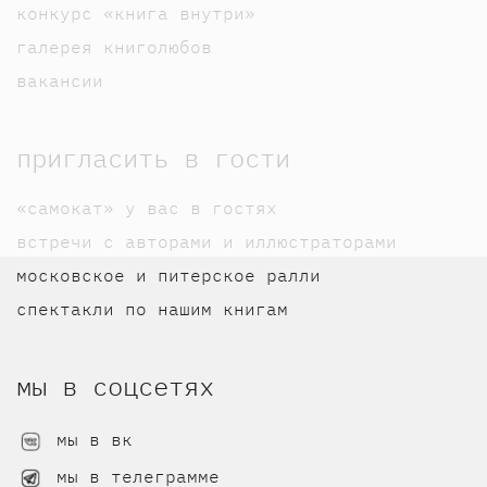
конкурс «книга внутри»
галерея книголюбов
вакансии
пригласить в гости
«самокат» у вас в гостях
встречи с авторами и иллюстраторами
московское и питерское ралли
спектакли по нашим книгам
мы в соцсетях
мы в вк
мы в телеграмме