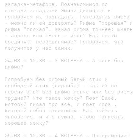
загадка-метафора. Познакомимся со
стихами-загадками Эмили Дикинсон и
попробуем их разгадать. Путеводная рифма
- можно ли ей доверять? Рифма “хорошая” и
рифма “плохая”. Какая рифма точнее: шмель
– апрель или шмель – июль? Как поэты
соединяют несоединимое? Попробуем, что
получится у нас самих.
04.08 в 12.30 - 3 ВСТРЕЧА - А если без
рифмы?
Попробуем без рифмы? Белый стих и
свободный стих (верлибр) - как их не
перепутать? Без рифмы легче или без рифмы
трудней? Что такое хокку? Поэт Басё,
который писал про всё, и поэт Исса ,
который любил насекомых. Как поймать
мгновение, и что нужно, чтобы написать
хорошее хокку?
05.08 в 12.30 - 4 ВСТРЕЧА - Превращения!