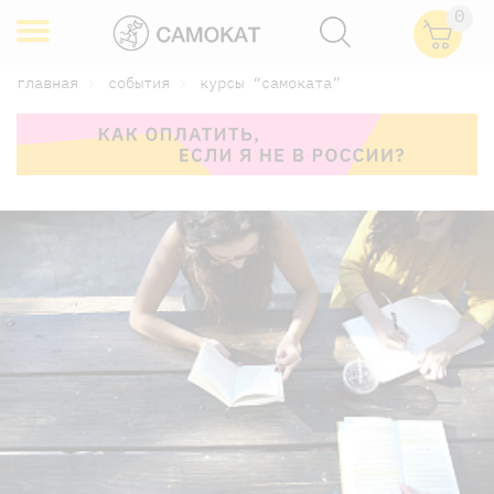
0
главная
события
курсы “самоката”