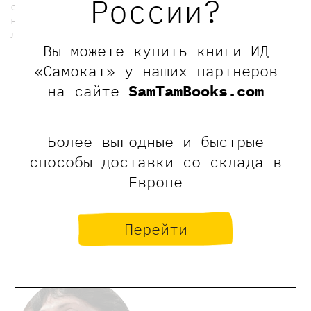
России?
сохранила в себе на всю жизнь. … Из таких
не совсем серьезных взрослых и получаются
лучшие детские поэты».
Вы можете купить книги ИД
мы в телеграмме
«Самокат» у наших партнеров
на сайте
SamTamBooks.com
0
Отзывы
Более выгодные и быстрые
способы доставки со склада в
Оставить отзыв
Европе
Обращаем Ваше внимание, что отзывы могут
оставлять только зарегистрированные пользователи
Перейти
сайта