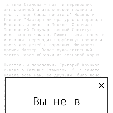
Татьяна Стамова – поэт и переводчик
англоязычной и итальянской поэзии и
прозы, член Союза писателей Москвы и
Гильдии “Мастера литературного перевода”.
Родилась и живет в Москве. Окончила
Московский Государственный Институт
иностранных языков. Пишет стихи, повести
и сказки, переводит зарубежную поэзию и
прозу для детей и взрослых. Финалист
премии Мастер. Ведет художественный
мастер-класс «Сказки из сосновой коры».
Писатель и переводчик Григорий Кружков
сказал о Татьяне Стамовой: “… с самого
начала всем нам, её друзьям, было ясно,
×
что она необыкновенная. Не как простые
люди, которые топают себе спокойно по
земле, а скорее, как та кошка из стихов
Даниила Хармса, которая – помните? –
Вы не в
“отчасти идёт по дороге, отчасти по
воздуху плавно летит”. Вот это свойство
“отчасти летать по воздуху” Таня