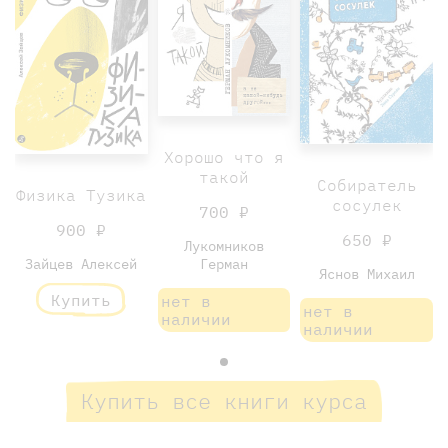
Хорошо что я
такой
Собиратель
Физика Тузика
сосулек
700 ₽
900 ₽
650 ₽
Лукомников
Зайцев Алексей
Герман
Яснов Михаил
Купить
нет в
нет в
наличии
наличии
Купить все книги курса