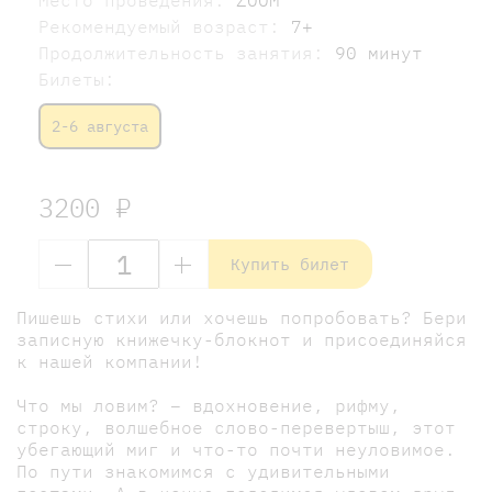
Место проведения:
ZOOM
Рекомендуемый возраст:
7+
Продолжительность занятия:
90 минут
Билеты:
2-6 августа
3200 ₽
Купить билет
Пишешь стихи или хочешь попробовать? Бери
записную книжечку-блокнот и присоединяйся
к нашей компании!
Что мы ловим? – вдохновение, рифму,
строку, волшебное слово-перевертыш, этот
убегающий миг и что-то почти неуловимое.
По пути знакомимся с удивительными