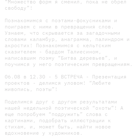
“Множество форм я сменил, пока не обрел
свободу”!
Познакомимся с поэтами-фокусниками и
поиграем с ними в превращения слов.
Узнаем, что скрывается за загадочными
словами каламбур, анаграмма, палиндром и
акростих! Познакомимся с кельтским
сказителем - бардом Талиесином,
написавшим поэму “Битва деревьев”, и
поучимся у него поэтическим превращениям.
06.08 в 12.30 - 5 ВСТРЕЧА - Презентация
проектов - делимся уловом! “Любите
живопись, поэты”!
Поделимся друг с другом результатами
нашей недельной поэтической “охоты”! А
еще попробуем “подружить” слова с
картинами, подобрать иллюстрации к
стихам, и, может быть, найти новое
вдохновение у художников.