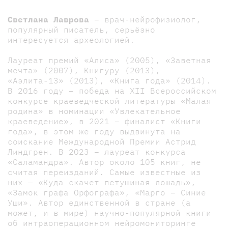
Светлана Лаврова
– врач-нейрофизиолог,
популярный писатель, серьёзно
интересуется археологией.
Лауреат премий «Алиса» (2005), «Заветная
мечта» (2007), Книгуру (2013),
«Аэлита-13» (2013), «Книга года» (2014).
В 2016 году – победа на XII Всероссийском
конкурсе краеведческой литературы «Малая
родина» в номинации «Увлекательное
краеведение», в 2021 – финалист «Книги
года», в этом же году выдвинута на
соискание Международной Премии Астрид
Линдгрен. В 2023 – лауреат конкурса
«Саламандра». Автор около 105 книг, не
считая переизданий. Самые известные из
них — «Куда скачет петушиная лошадь»,
«Замок графа Орфографа», «Марго – Синие
Уши». Автор единственной в стране (а
может, и в мире) научно-популярной книги
об интраоперационном нейромониторинге