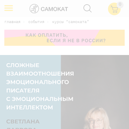
0
главная
события
курсы “самоката”