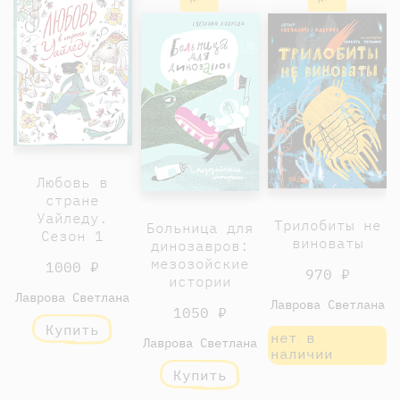
Любовь в
стране
Уайледу.
Трилобиты не
Больница для
Сезон 1
виноваты
динозавров:
мезозойские
1000 ₽
970 ₽
истории
Лаврова Светлана
Лаврова Светлана
1050 ₽
Купить
нет в
Лаврова Светлана
наличии
Купить