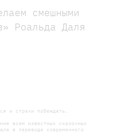
елаем смешными
в» Роальда Даля
ся и страхи побеждать.
ение всем известных сказочных
Даля в переводе современного