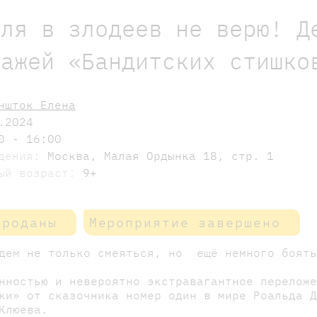
еля в злодеев не верю! Д
нажей «Бандитских стишко
ншток Елена
.2024
0 - 16:00
едения:
Москва, Малая Ордынка 18, стр. 1
мый возраст:
9+
проданы
Мероприятие завершено
удем не только смеяться, но ещё немного боять
нностью и невероятно экстравагантное перелож
ки» от сказочника номер один в мире Роальда 
Клюева.