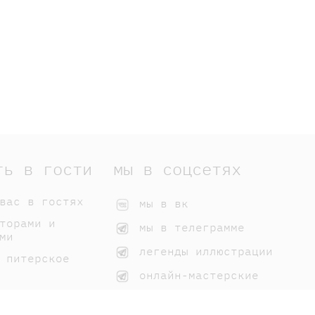
ть в гости
мы в соцсетях
вас в гостях
мы в вк
торами и
мы в телеграмме
ми
легенды иллюстрации
 питерское
онлайн-мастерские
 нашим книгам
домики самоката