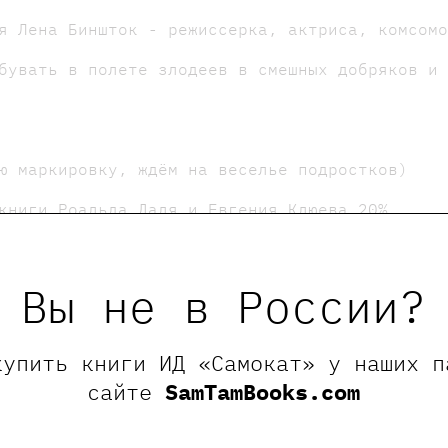
я Лена Биншток - режиссерка, актриса, комсом
бувать в полете злодеев в смешных добряков и
ю маркировку, ждём на веселье подростков)
книги Роальда Даля и Евгения Клюева 20%.
.
Вы не в России?
менную обувь.
купить книги ИД «Самокат» у наших п
сайте
SamTamBooks.com