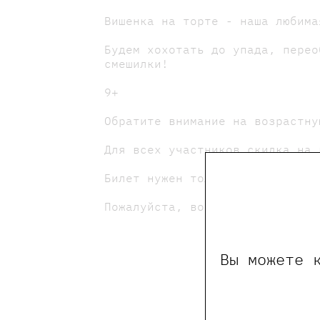
Вишенка на торте - наша любима
Будем хохотать до упада, перео
смешилки!
9+
Обратите внимание на возрастну
Для всех участников скидка на 
Билет нужен только для ребёнка
Пожалуйста, возьмите с собой с
Вы можете 