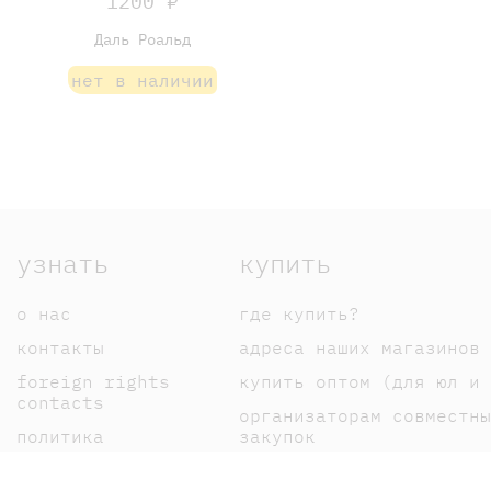
1200 ₽
Даль Роальд
нет в наличии
узнать
купить
о нас
где купить?
контакты
адреса наших магазинов
foreign rights
купить оптом (для юл и 
contacts
организаторам совместны
политика
закупок
конфиденциальности
оплата