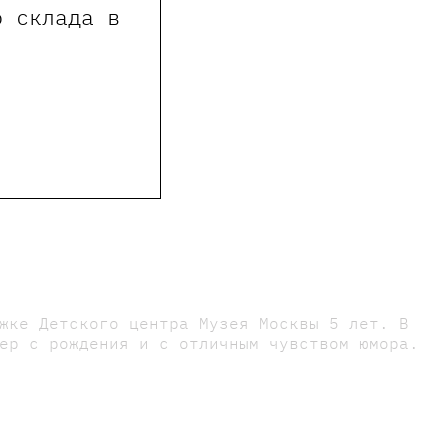
о склада в
е пользователи сайта
жке Детского центра Музея Москвы 5 лет. В
ер с рождения и с отличным чувством юмора.