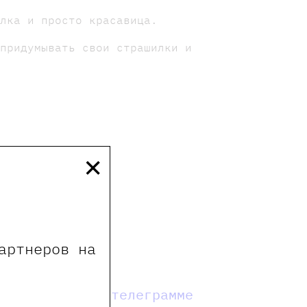
олка и просто красавица.
 придумывать свои страшилки и
×
артнеров на
мы в телеграмме