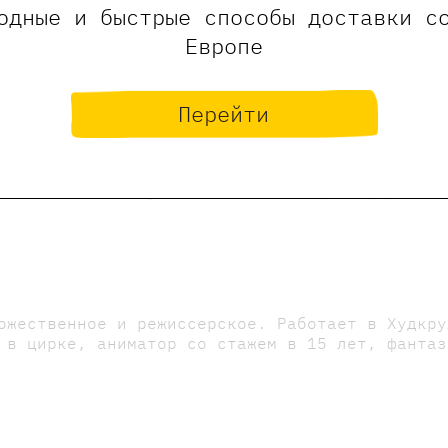
одные и быстрые способы доставки с
Европе
Перейти
Оставить отзыв
ние, что отзывы могут оставлять только зарегистрированны
ожественное и режиссерское. Работает в Худкру
 в цирке, аниматор со стажем в 15 лет, фантаз