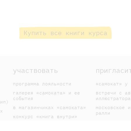
Купить все книги курса
участвовать
пригласи
программа лояльности
«самокат» у 
галерея «самоката» и ее
встречи с ав
события
иллюстратора
ип)
в магазинчиках «самоката»
московское и
х
ралли
конкурс «книга внутри»
спектакли по
галерея книголюбов