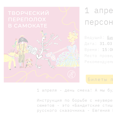
1 апр
персо
Ведущий:
Би
Дата:
31.03
Время:
15:0
Место пров
Рекомендуе
Билеты 
1 апреля - день смеха! А мы б
Инструкция по борьбе с неувере
сюжетов - это «Бандитские стиш
русского сказочника - Евгения 