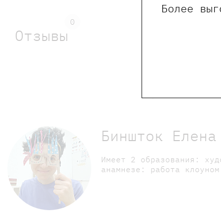
Более выг
0
Отзывы
Обращаем Ваше внима
Биншток Елена
Имеет 2 образования: худ
анамнезе: работа клоуном