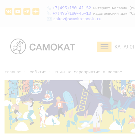
+7(495)180-41-52
интернет-магазин (пн
+7(495)180-45-10
издательский дом "Са
zakaz@samokatbook.ru
КАТАЛО
малышам и
младшим школьникам
дошкольникам
главная
события
книжные мероприятия в москве