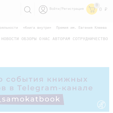
0
Войти/Регистрация
0
Р
ояльности
«Книга внутри»
Премия им. Евгения Клюева
НОВОСТИ
ОБЗОРЫ
О НАС
АВТОРАМ
СОТРУДНИЧЕСТВО
научно-популярные
не только книжки
книги